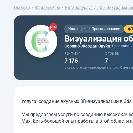
Главная
Фрилансеры
Каталог услуг
3D и Визуализаци
Инженерия и Проектирование
T
Визуализация о
Сержио-Жордан Эвуйа
· Ярославль
РЕЙТИНГ
ОТЗЫВЫ
7 176
7
в каталоге фрилансеров
7 полож., 0 нега
Услуга: создание вкусных 3D-визуализаций в 3ds
Мы предлагаем услуги по созданию высококачес
Max. Есть большой опыт работы в этой области и