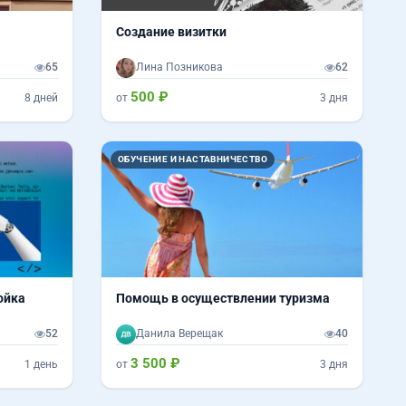
Создание визитки
65
Лина Позникова
62
500 ₽
8 дней
от
3 дня
ОБУЧЕНИЕ И НАСТАВНИЧЕСТВО
ойка
Помощь в осуществлении туризма
52
Данила Верещак
40
3 500 ₽
1 день
от
3 дня