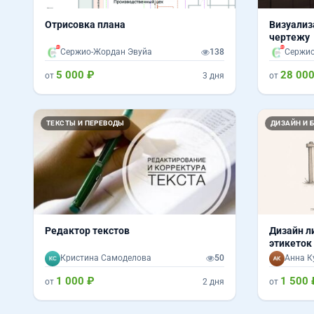
Отрисовка плана
Визуализ
чертежу
Сержио-Жордан Эвуйа
138
Сержио
5 000 ₽
28 000
от
3 дня
от
ТЕКСТЫ И ПЕРЕВОДЫ
ДИЗАЙН И 
Редактор текстов
Дизайн л
этикеток
Кристина Самоделова
50
Анна К
1 000 ₽
1 500 
от
2 дня
от