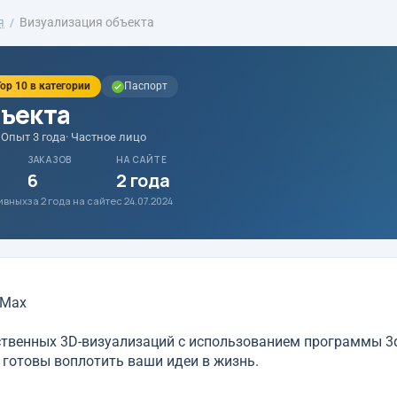
я
Визуализация объекта
op 10 в категории
Паспорт
бъекта
· Опыт 3 года
· Частное лицо
ЗАКАЗОВ
НА САЙТЕ
6
2 года
тивных
за 2 года на сайте
с 24.07.2024
 Max
твенных 3D-визуализаций с использованием программы 3
 готовы воплотить ваши идеи в жизнь.