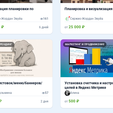
ация планировки по
Планировка и визуализация
-Жордан Эвуйа
161
Сержио-Жордан Эвуйа
 ₽
25 000 ₽
6 дней
от
БРЕНДИНГ
МАРКЕТИНГ И ПРОДВИЖЕНИЕ
истовок/меню/баннеров/
Установка счетчика и настр
целей в Яндекс Метрике
узьмина
57
Алина
₽
500 ₽
2 дня
от