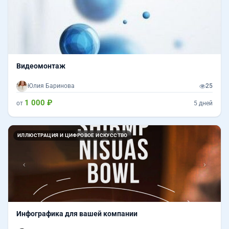
Видеомонтаж
Юлия Баринова
25
1 000 ₽
от
5 дней
Назад
Впер
ИЛЛЮСТРАЦИЯ И ЦИФРОВОЕ ИСКУССТВО
Инфографика для вашей компании