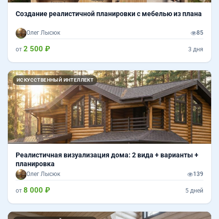
Создание реалистичной планировки с мебелью из плана
Олег Лысюк
85
2 500 ₽
от
3 дня
Назад
Впер
ИСКУССТВЕННЫЙ ИНТЕЛЛЕКТ
Реалистичная визуализация дома: 2 вида + варианты +
планировка
Олег Лысюк
139
8 000 ₽
от
5 дней
Назад
Впер