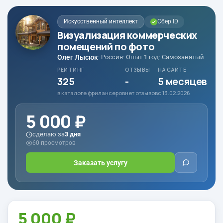
Искусственный интеллект
Сбер ID
Визуализация коммерческих
помещений по фото
Олег Лысюк
· Россия
· Опыт 1 год
· Самозанятый
РЕЙТИНГ
ОТЗЫВЫ
НА САЙТЕ
325
-
5 месяцев
в каталоге фрилансеров
нет отзывов
с 13.02.2026
5 000 ₽
сделаю за
3 дня
60 просмотров
Заказать услугу
5 000 ₽