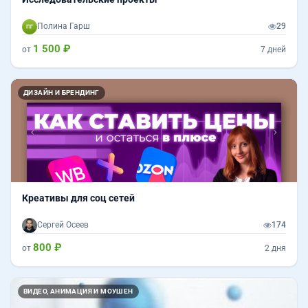
Полина Гарш
29
1 500 ₽
от
7 дней
Назад
Впер
ДИЗАЙН И БРЕНДИНГ
Креативы для соц сетей
Сергей Осеев
174
800 ₽
от
2 дня
ВИДЕО, АНИМАЦИЯ И МОУШЕН