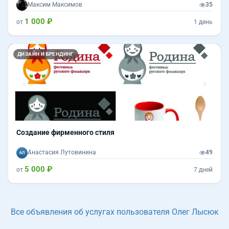
Максим Максимов
35
1 000 ₽
от
1 день
Назад
Впер
ДИЗАЙН И БРЕНДИНГ
Создание фирменного стиля
Анастасия Лутовинина
49
5 000 ₽
от
7 дней
Все объявления об услугах пользователя Олег Лысюк