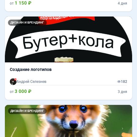
1 150 ₽
от
4 дня
Назад
Впер
ДИЗАЙН И БРЕНДИНГ
Создание логотипов
Андрей Селезнев
182
3 000 ₽
от
3 дня
Назад
Впер
ДИЗАЙН И БРЕНДИНГ