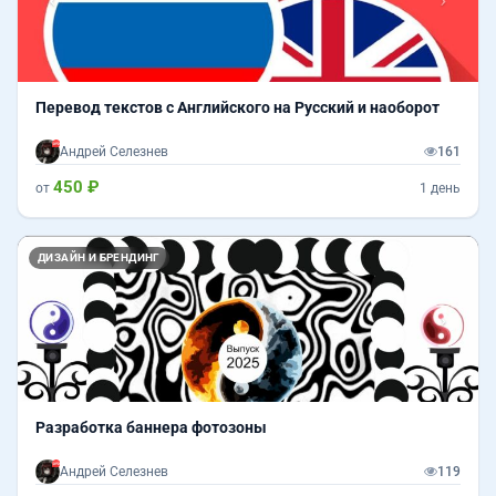
Перевод текстов с Английского на Русский и наоборот
Андрей Селезнев
161
450 ₽
от
1 день
Назад
Впер
ДИЗАЙН И БРЕНДИНГ
Разработка баннера фотозоны
Андрей Селезнев
119