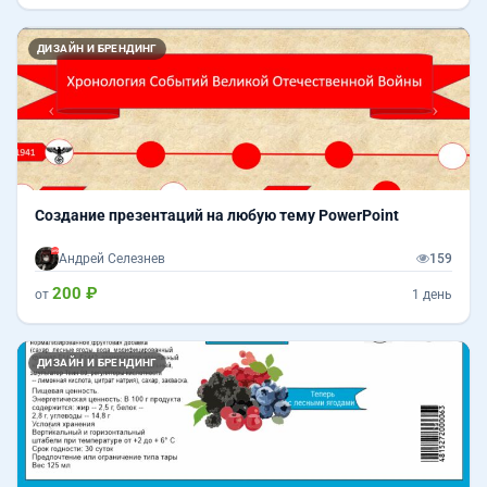
Назад
Впер
ДИЗАЙН И БРЕНДИНГ
Создание презентаций на любую тему PowerPoint
Андрей Селезнев
159
200 ₽
от
1 день
Назад
Впер
ДИЗАЙН И БРЕНДИНГ