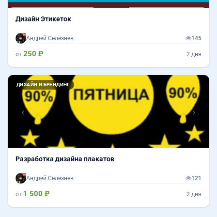
Дизайн Этикеток
Андрей Селезнев
145
250 ₽
от
2 дня
Назад
Впер
ДИЗАЙН И БРЕНДИНГ
Разработка дизайна плакатов
Андрей Селезнев
121
1 500 ₽
от
2 дня