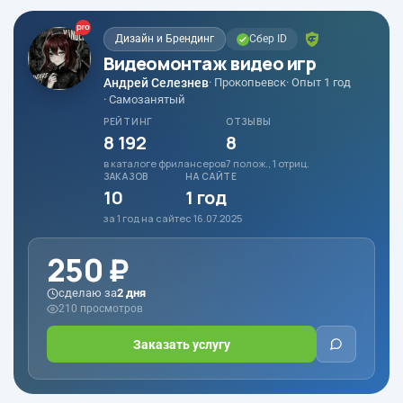
Дизайн и Брендинг
Сбер ID
Видеомонтаж видео игр
Андрей Селезнев
· Прокопьевск
· Опыт 1 год
· Самозанятый
РЕЙТИНГ
ОТЗЫВЫ
8 192
8
в каталоге фрилансеров
7 полож., 1 отриц.
ЗАКАЗОВ
НА САЙТЕ
10
1 год
за 1 год на сайте
с 16.07.2025
250 ₽
сделаю за
2 дня
210 просмотров
Заказать услугу