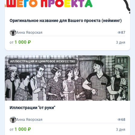
Оригинальное название для Вашего проекта (нейминг)
Анна Яворская
87
1 000 ₽
от
3 дня
Назад
Впер
ИЛЛЮСТРАЦИЯ И ЦИФРОВОЕ ИСКУССТВО
Иллюстрации "от руки"
Анна Яворская
68
1 000 ₽
от
3 дня