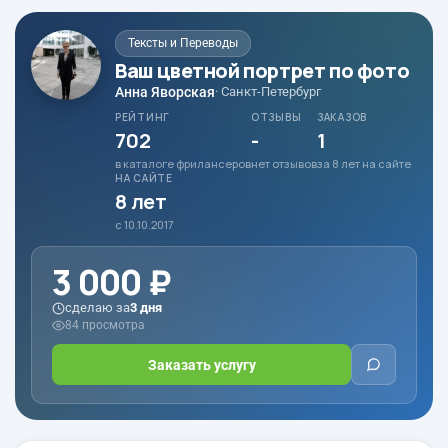
Тексты и Переводы
Ваш цветной портрет по фото
Анна Яворская
· Санкт-Петербург
РЕЙТИНГ
ОТЗЫВЫ
ЗАКАЗОВ
702
-
1
в каталоге фрилансеров
нет отзывов
за 8 лет на сайте
НА САЙТЕ
8 лет
с 10.10.2017
3 000 ₽
сделаю за
3 дня
84 просмотра
Заказать услугу