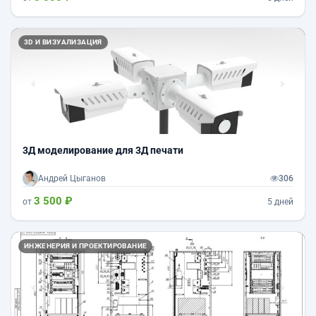
Назад
Впер
3D И ВИЗУАЛИЗАЦИЯ
3Д моделирование для 3Д печати
Андрей Цыганов
306
3 500 ₽
от
5 дней
Назад
Впер
ИНЖЕНЕРИЯ И ПРОЕКТИРОВАНИЕ