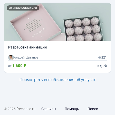
Назад
Впер
3D И ВИЗУАЛИЗАЦИЯ
Разработка анимации
Андрей Цыганов
221
1 600 ₽
от
5 дней
Посмотреть все объявления об услугах
© 2026 freelance.ru
Сервисы
Помощь
Поиск