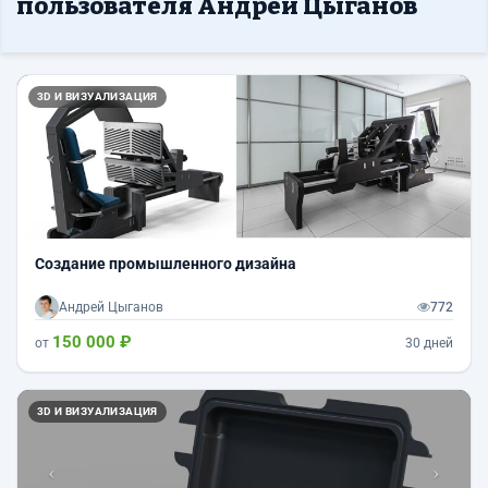
пользователя Андрей Цыганов
Назад
Впер
3D И ВИЗУАЛИЗАЦИЯ
Создание промышленного дизайна
Андрей Цыганов
772
150 000 ₽
от
30 дней
Назад
Впер
3D И ВИЗУАЛИЗАЦИЯ