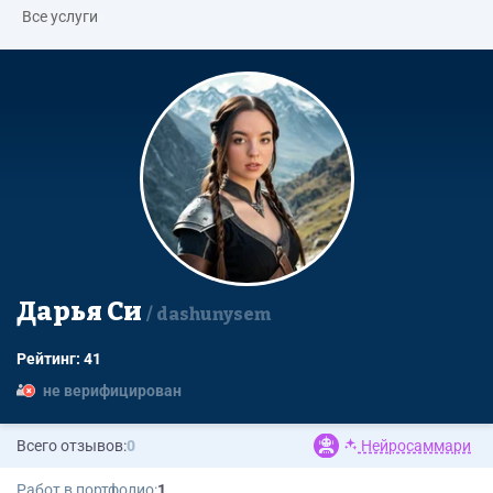
Все услуги
Дарья Си
dashunysem
Рейтинг: 41
не верифицирован
Всего отзывов:
0
Нейросаммари
Работ в портфолио:
1