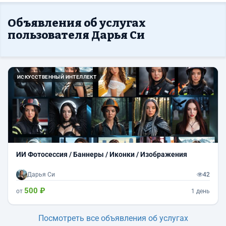
Объявления об услугах
пользователя Дарья Си
Назад
Впер
ИСКУССТВЕННЫЙ ИНТЕЛЛЕКТ
ИИ Фотосессия / Баннеры / Иконки / Изображения
Дарья Си
42
500 ₽
от
1 день
Посмотреть все объявления об услугах