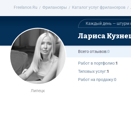
Freelance.Ru
Фрилансеры
Каталог услуг фрилансеров
Каждый день — штурм 
Лариса Кузне
Всего отзывов:
0
Работ в портфолио:
1
Типовых услуг:
1
Работ на продажу:
0
Липецк