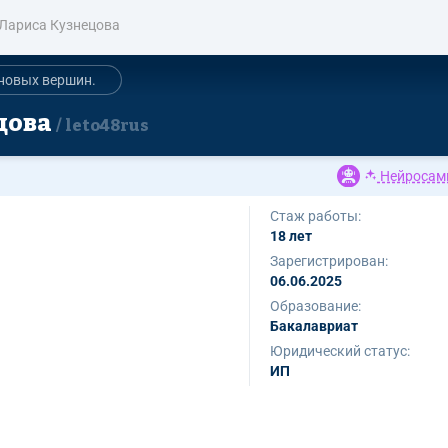
Лариса Кузнецова
новых вершин.
цова
leto48rus
Нейросам
Стаж работы:
18 лет
Зарегистрирован:
06.06.2025
Образование:
Бакалавриат
Юридический статус:
ИП