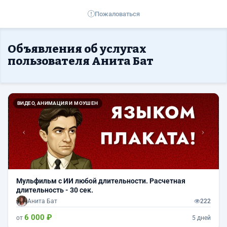
Пожаловаться
Объявления об услугах
пользователя Анита Бат
Назад
Впер
ВИДЕО, АНИМАЦИЯ И МОУШЕН
Мульфильм с ИИ любой длительности. Расчетная
длительность - 30 сек.
Анита Бат
222
6 000 ₽
от
5 дней