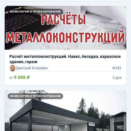
Назад
Впер
ИНЖЕНЕРИЯ И ПРОЕКТИРОВАНИЕ
Расчёт металлоконструкций. Навес, беседка, каркасное
здание, гараж
Дмитрий Игоревич
101
9 000 ₽
от
3 дня
Назад
Впер
ИНЖЕНЕРИЯ И ПРОЕКТИРОВАНИЕ