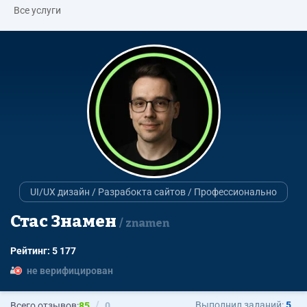
Все услуги
UI/UX дизайн / Разрабокта сайтов / Профессионально
Стас Знамен
znamen
Рейтинг: 5 177
не верифицирован
Выполнил заданий:
5
Всего отзывов:
85
0