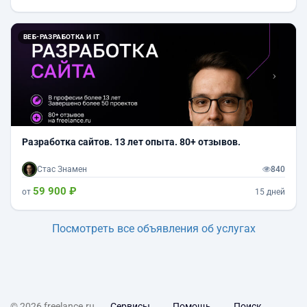
Назад
Впер
ВЕБ-РАЗРАБОТКА И IT
Разработка сайтов. 13 лет опыта. 80+ отзывов.
Стас Знамен
840
59 900 ₽
от
15 дней
Посмотреть все объявления об услугах
© 2026 freelance.ru
Сервисы
Помощь
Поиск