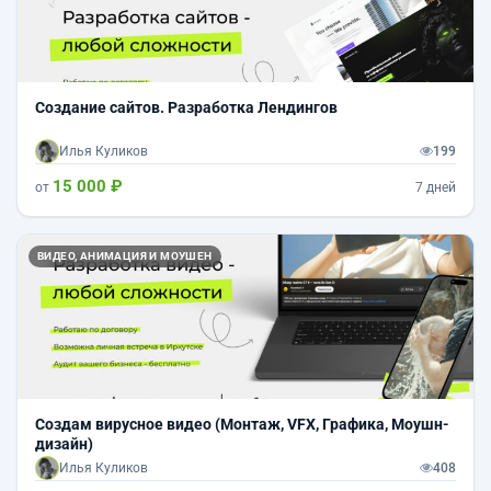
Создание сайтов. Разработка Лендингов
Илья Куликов
199
15 000 ₽
от
7 дней
ВИДЕО, АНИМАЦИЯ И МОУШЕН
Создам вирусное видео (Монтаж, VFX, Графика, Моушн-
дизайн)
Илья Куликов
408