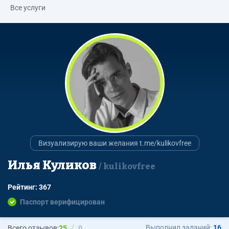
Все услуги
Визуализирую ваши желания t.me/kulikovfree
Илья Куликов
kulikovfree
Рейтинг: 367
Паспорт верифицирован
Выполнил заданий:
16
Всего отзывов:
25
0