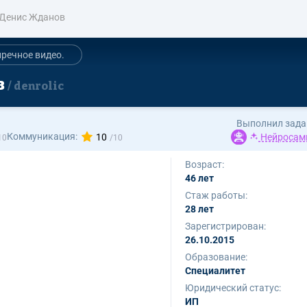
Денис Жданов
речное видео.
в
denrolic
Выполнил зада
Коммуникация:
10
Нейросам
Возраст:
46 лет
Стаж работы:
28 лет
Зарегистрирован:
26.10.2015
Образование:
Cпециалитет
Юридический статус:
ИП