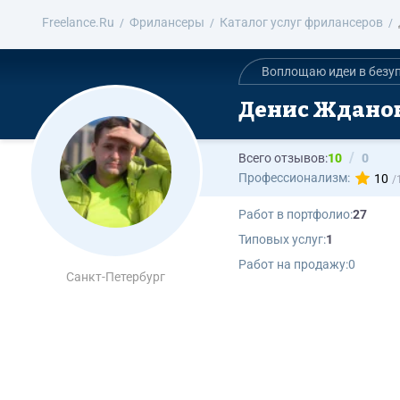
Freelance.Ru
Фрилансеры
Каталог услуг фрилансеров
Воплощаю идеи в безуп
Денис Ждано
Всего отзывов:
10
0
Профессионализм:
10
Работ в портфолио:
27
Типовых услуг:
1
Работ на продажу:
0
Санкт-Петербург