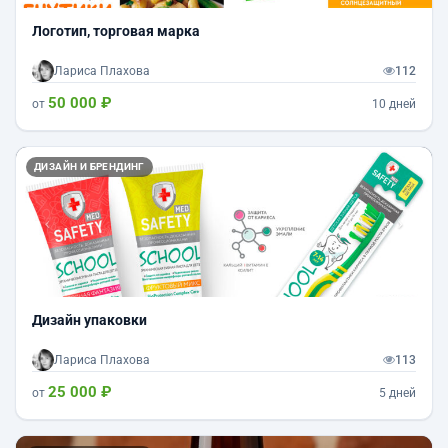
Логотип, торговая марка
Лариса Плахова
112
50 000 ₽
от
10 дней
Назад
Впер
ДИЗАЙН И БРЕНДИНГ
Дизайн упаковки
Лариса Плахова
113
25 000 ₽
от
5 дней