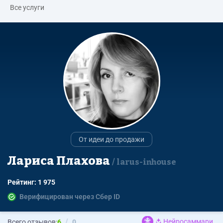
Все услуги
От идеи до продажи
Лариса Плахова
larus-inhouse
Рейтинг: 1 975
Верифицирован через Сбер ID
Нейросаммари
Всего отзывов:
6
0