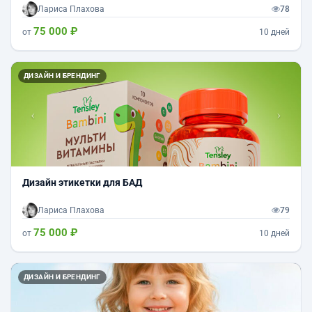
Лариса Плахова
78
75 000 ₽
от
10 дней
Назад
Впер
ДИЗАЙН И БРЕНДИНГ
Дизайн этикетки для БАД
Лариса Плахова
79
75 000 ₽
от
10 дней
Назад
Впер
ДИЗАЙН И БРЕНДИНГ