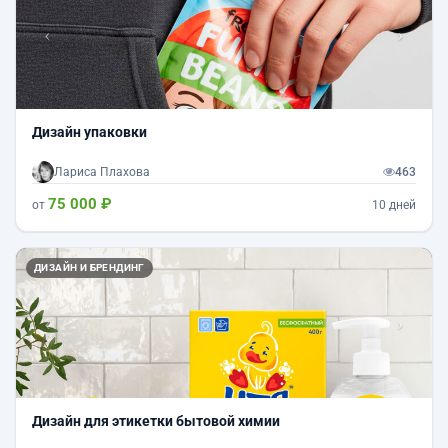
Дизайн упаковки
Лариса Плахова
463
75 000 ₽
от
10 дней
Назад
Впер
ДИЗАЙН И БРЕНДИНГ
Дизайн для этикетки бытовой химии