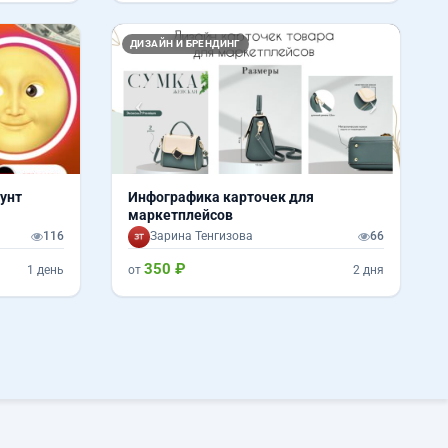
Назад
Вперед
ДИЗАЙН И БРЕНДИНГ
унт
Инфографика карточек для
маркетплейсов
116
Зарина Тенгизова
66
350 ₽
1 день
от
2 дня