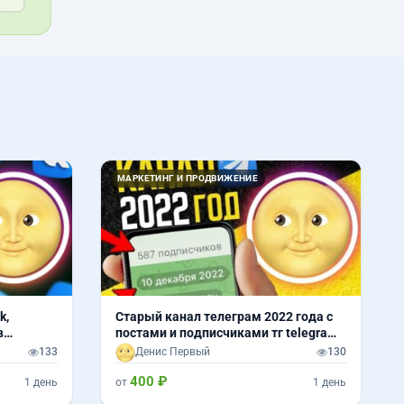
МАРКЕТИНГ И ПРОДВИЖЕНИЕ
k,
Старый канал телеграм 2022 года с
в
постами и подписчиками тг telegram
tg
133
Денис Первый
130
400 ₽
1 день
от
1 день