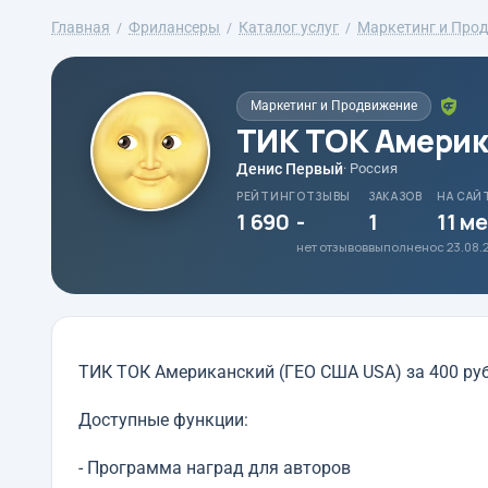
Главная
Фрилансеры
Каталог услуг
Маркетинг и Про
Маркетинг и Продвижение
ТИК ТОК Америк
Денис Первый
· Россия
РЕЙТИНГ
ОТЗЫВЫ
ЗАКАЗОВ
НА САЙ
1 690
-
1
11 м
нет отзывов
выполнено
с 23.08.
ТИК ТОК Американский (ГЕО США USA) за 400 ру
Доступные функции:
- Программа наград для авторов