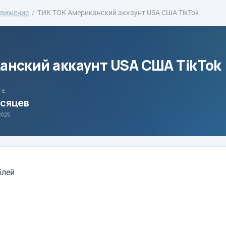
движение
ТИК ТОК Американский аккаунт USA США TikTok
анский аккаунт USA США TikTok
ТЕ
есяцев
2025
блей