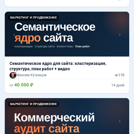
Назад
Впер
МАРКЕТИНГ И ПРОДВИЖЕНИЕ
Семантическое ядро для сайта: кластеризация,
структура, план работ + видео
Максим Кузнецов
110
40 000 ₽
от
14 дней
Назад
Впер
МАРКЕТИНГ И ПРОДВИЖЕНИЕ