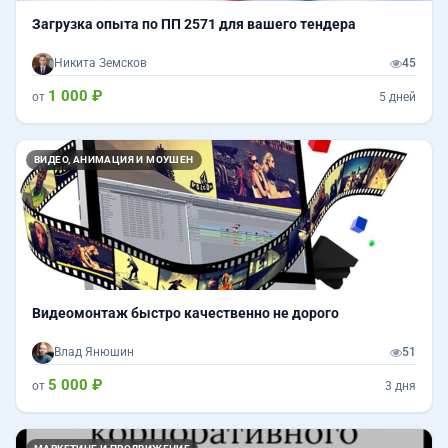
Загрузка опыта по ПП 2571 для вашего тендера
Никита Земсков
45
1 000 ₽
от
5 дней
ВИДЕО, АНИМАЦИЯ И МОУШЕН
Видеомонтаж быстро качественно не дорого
Влад Янюшин
51
5 000 ₽
от
3 дня