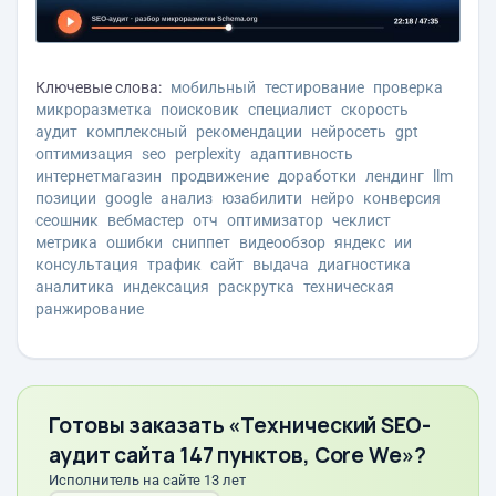
Ключевые слова:
мобильный
тестирование
проверка
микроразметка
поисковик
специалист
скорость
аудит
комплексный
рекомендации
нейросеть
gpt
оптимизация
seo
perplexity
адаптивность
интернетмагазин
продвижение
доработки
лендинг
llm
позиции
google
анализ
юзабилити
нейро
конверсия
сеошник
вебмастер
отч
оптимизатор
чеклист
метрика
ошибки
сниппет
видеообзор
яндекс
ии
консультация
трафик
сайт
выдача
диагностика
аналитика
индексация
раскрутка
техническая
ранжирование
Готовы заказать «Технический SEO-
аудит сайта 147 пунктов, Core We»?
Исполнитель на сайте 13 лет