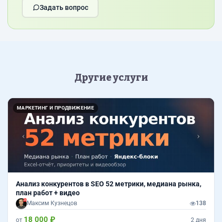
Задать вопрос
Другие услуги
Назад
Впер
МАРКЕТИНГ И ПРОДВИЖЕНИЕ
Анализ конкурентов в SEO 52 метрики, медиана рынка,
план работ + видео
Максим Кузнецов
138
18 000 ₽
от
2 дня