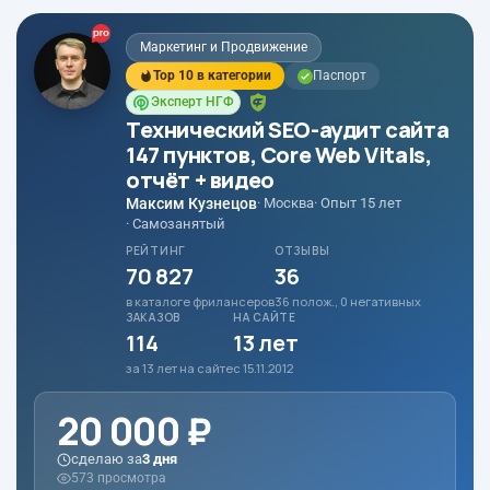
Маркетинг и Продвижение
Top 10 в категории
Паспорт
Эксперт НГФ
Технический SEO-аудит сайта
147 пунктов, Core Web Vitals,
отчёт + видео
Максим Кузнецов
· Москва
· Опыт 15 лет
· Самозанятый
РЕЙТИНГ
ОТЗЫВЫ
70 827
36
в каталоге фрилансеров
36 полож., 0 негативных
ЗАКАЗОВ
НА САЙТЕ
114
13 лет
за 13 лет на сайте
с 15.11.2012
20 000 ₽
сделаю за
3 дня
573 просмотра