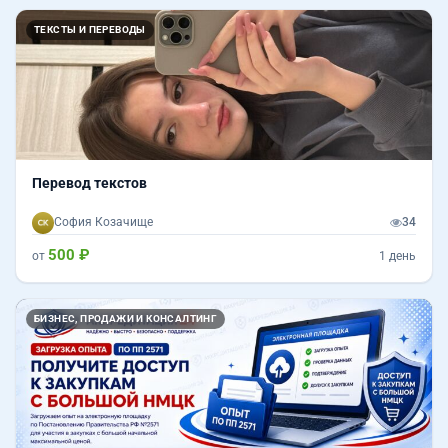
ТЕКСТЫ И ПЕРЕВОДЫ
Перевод текстов
София Козачище
34
500 ₽
от
1 день
Назад
Впер
БИЗНЕС, ПРОДАЖИ И КОНСАЛТИНГ