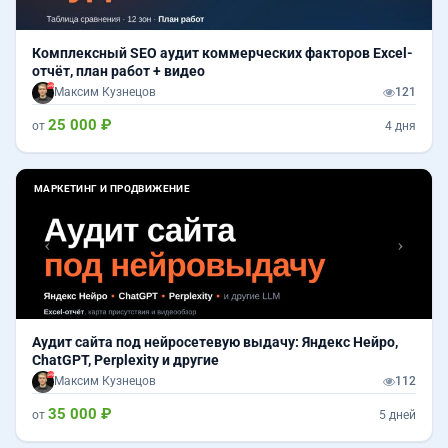
Комплексный SEO аудит коммерческих факторов Excel-
отчёт, план работ + видео
Максим Кузнецов
121
25 000 ₽
от
4 дня
Назад
Впер
МАРКЕТИНГ И ПРОДВИЖЕНИЕ
Аудит сайта под нейросетевую выдачу: Яндекс Нейро,
ChatGPT, Perplexity и другие
Максим Кузнецов
112
35 000 ₽
от
5 дней