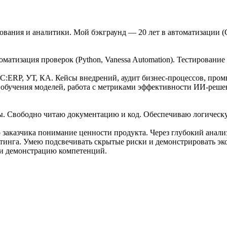
рования и аналитики. Мой бэкграунд — 20 лет в автоматизации 
томатизация проверок (Python, Vanessa Automation). Тестирова
С:ERP, УТ, КА. Кейсы внедрений, аудит бизнес-процессов, пром
бучения моделей, работа с метриками эффективности ИИ-решений
ры. Свободно читаю документацию и код. Обеспечиваю логическ
заказчика понимание ценности продукта. Через глубокий анал
тинга. Умею подсвечивать скрытые риски и демонстрировать эк
 и демонстрацию компетенций.