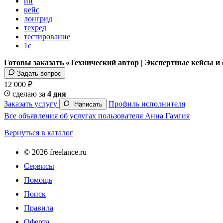
ии
кейс
лонгрид
техред
тестирование
1с
Готовы заказать «Технический автор | Экспертные кейсы и 
Задать вопрос
12 000 ₽
сделаю за
4 дня
Заказать услугу
Профиль исполнителя
Написать
Все объявления об услугах пользователя Анна Гамгия
Вернуться в каталог
© 2026 freelance.ru
Сервисы
Помощь
Поиск
Правила
Оферта