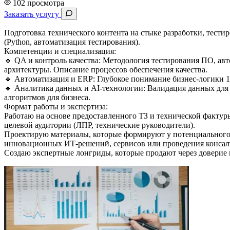
102 просмотра
Заказать услугу
Подготовка технического контента на стыке разработки, тести
(Python, автоматизация тестирования).
Компетенции и специализация:
🔹 QA и контроль качества: Методология тестирования ПО, ав
архитектуры. Описание процессов обеспечения качества.
🔹 Автоматизация и ERP: Глубокое понимание бизнес-логики 1
🔹 Аналитика данных и AI-технологии: Валидация данных для о
алгоритмов для бизнеса.
Формат работы и экспертиза:
Работаю на основе предоставленного ТЗ и технической факту
целевой аудитории (ЛПР, технические руководители).
Проектирую материалы, которые формируют у потенциального 
инновационных ИТ-решений, сервисов или проведения консал
Создаю экспертные лонгриды, которые продают через доверие