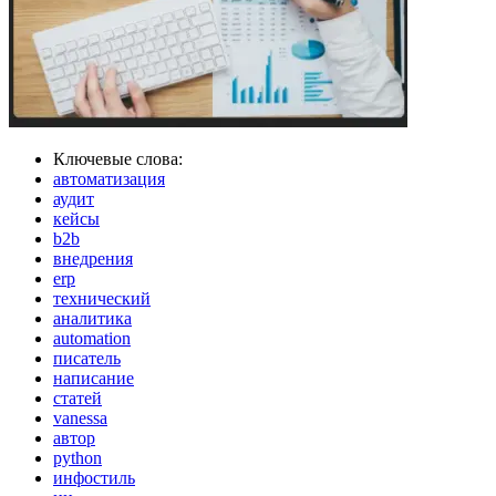
Ключевые слова:
автоматизация
аудит
кейсы
b2b
внедрения
erp
технический
аналитика
automation
писатель
написание
статей
vanessa
автор
python
инфостиль