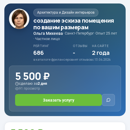
Архитектура и Дизайн интерьеров
создание эскиза помещения
по вашим размерам
Ольга Михеева
· Санкт-Петербург
· Опыт 25 лет
· Частное лицо
РЕЙТИНГ
ОТЗЫВЫ
НА САЙТЕ
686
-
2 года
в каталоге фрилансеров
нет отзывов
с 13.04.2024
5 500 ₽
сделаю за
2 дня
91 просмотр
Заказать услугу