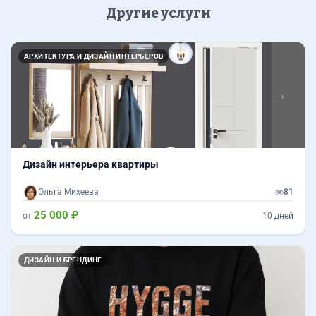
Другие услуги
Назад
Впер
АРХИТЕКТУРА И ДИЗАЙН ИНТЕРЬЕРОВ
Дизайн интерьера квартиры
Ольга Михеева
81
25 000 ₽
от
10 дней
ДИЗАЙН И БРЕНДИНГ