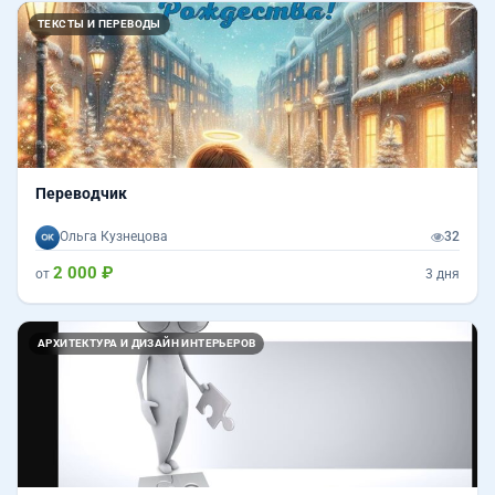
Назад
Впер
ТЕКСТЫ И ПЕРЕВОДЫ
Переводчик
Ольга Кузнецова
32
2 000 ₽
от
3 дня
АРХИТЕКТУРА И ДИЗАЙН ИНТЕРЬЕРОВ