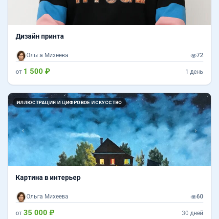
Дизайн принта
Ольга Михеева
72
1 500 ₽
от
1 день
Назад
Впер
ИЛЛЮСТРАЦИЯ И ЦИФРОВОЕ ИСКУССТВО
Картина в интерьер
Ольга Михеева
60
35 000 ₽
от
30 дней