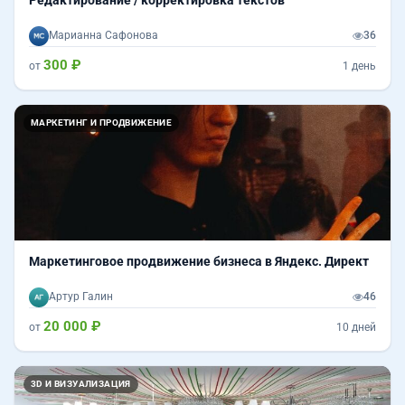
Марианна Сафонова
36
300 ₽
от
1 день
МАРКЕТИНГ И ПРОДВИЖЕНИЕ
Маркетинговое продвижение бизнеса в Яндекс. Директ
Артур Галин
46
20 000 ₽
от
10 дней
Назад
Впер
3D И ВИЗУАЛИЗАЦИЯ