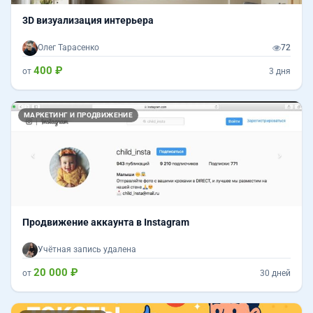
3D визуализация интерьера
Олег Тарасенко
72
400 ₽
от
3 дня
Назад
Впер
МАРКЕТИНГ И ПРОДВИЖЕНИЕ
Продвижение аккаунта в Instagram
Учётная запись удалена
20 000 ₽
от
30 дней