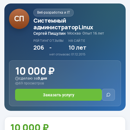
Веб-разработка и IT
Системный
администраторLinux
Сергей Пищулин
· Москва
· Опыт 16 лет
РЕЙТИНГ
ОТЗЫВЫ
НА САЙТЕ
206
-
10 лет
нет отзывов
с 01.12.2015
10 000 ₽
сделаю за
3 дня
69 просмотров
Заказать услугу
10 000 ₽