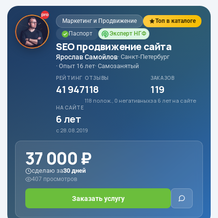
Маркетинг и Продвижение
Топ в каталоге
Паспорт
Эксперт НГФ
SEO продвижение сайта
Ярослав Самойлов
· Санкт-Петербург
· Опыт 16 лет
· Самозанятый
РЕЙТИНГ
ОТЗЫВЫ
ЗАКАЗОВ
41 947
118
119
118 полож., 0 негативных
за 6 лет на сайте
НА САЙТЕ
6 лет
с 28.08.2019
37 000 ₽
сделаю за
30 дней
407 просмотров
Заказать услугу