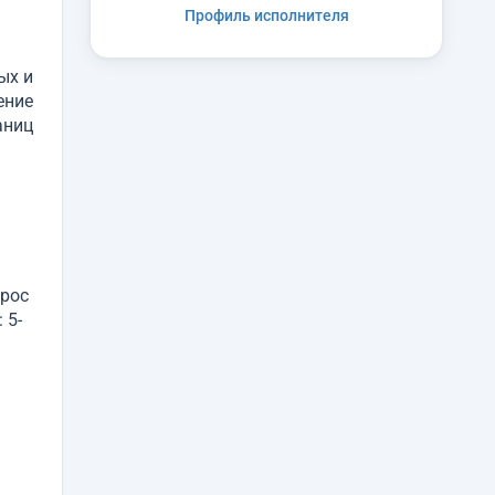
Профиль исполнителя
ых и
ение
аниц
прос
 5-