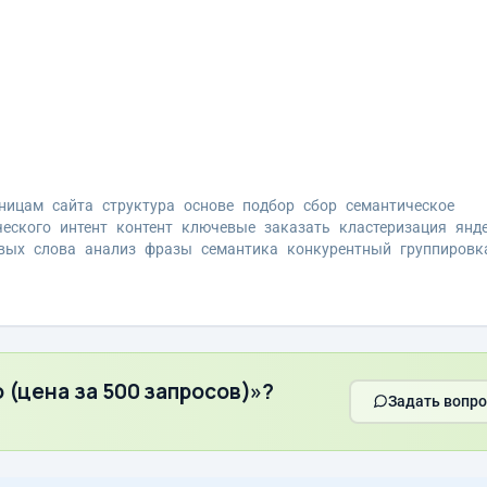
ницам
сайта
структура
основе
подбор
сбор
семантическое
ческого
интент
контент
ключевые
заказать
кластеризация
янд
вых
слова
анализ
фразы
семантика
конкурентный
группировк
 (цена за 500 запросов)»?
Задать вопро