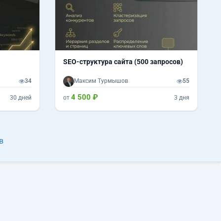
SEO-структура сайта (500 запросов)
34
Максим Турмышов
55
4 500 ₽
30 дней
от
3 дня
в