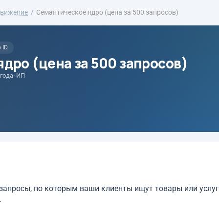
движение
Семантическое ядро (цена за 500 запросов)
 ID
дро (цена за 500 запросов)
 года
· ИП
апросы, по которым ваши клиенты ищут товары или услуг
.