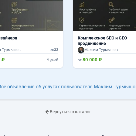
изайнера
Комплексное SEO и GEO-
продвижение
м Турмышов
33
Максим Турмышов
 ₽
80 000 ₽
5 дней
от
Все объявления об услугах пользователя Максим Турмышо
Вернуться в каталог