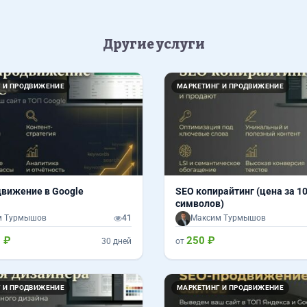
Другие услуги
 И ПРОДВИЖЕНИЕ
МАРКЕТИНГ И ПРОДВИЖЕНИЕ
вижение в Google
SEO копирайтинг (цена за 1
символов)
м Турмышов
41
Максим Турмышов
 ₽
250 ₽
30 дней
от
 И ПРОДВИЖЕНИЕ
МАРКЕТИНГ И ПРОДВИЖЕНИЕ