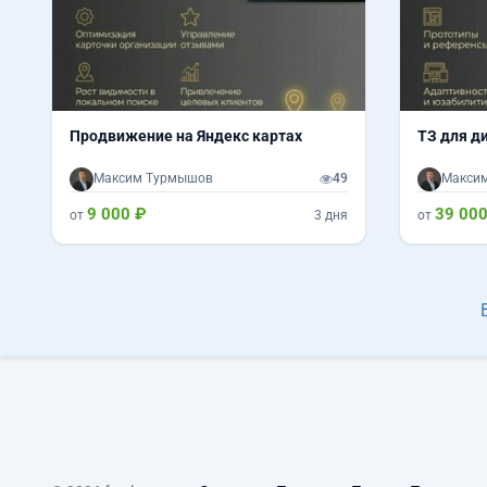
Продвижение на Яндекс картах
ТЗ для д
Максим Турмышов
49
Макси
9 000 ₽
39 000
от
3 дня
от