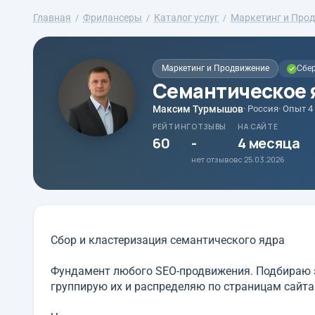
Главная
Фрилансеры
Каталог услуг
Маркетинг и Про
Маркетинг и Продвижение
Сбер
Семантическое я
Максим Турмышов
· Россия
· Опыт 4
РЕЙТИНГ
ОТЗЫВЫ
НА САЙТЕ
60
-
4 месяца
нет отзывов
с 25.03.2026
Сбор и кластеризация семантического ядра
Фундамент любого SEO-продвижения. Подбираю з
группирую их и распределяю по страницам сайта