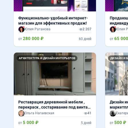
Функционально-удобный интернет-
Продающи
магазин для эффективных продаж!
индивид
Юлия Ратанова
2 207
Юлия Р
280 000 ₽
65 000
от
60 дней
от
Назад
АРХИТЕКТУРА И ДИЗАЙН ИНТЕРЬЕРОВ
ДИЗАЙН И 
Реставрация деревянной мебели ,
Дизайн и
перекраск , состаривание под винтаж
маркетпле
и т д.
Ольга Нагаевская
41
Екатер
5 000 ₽
500 ₽
от
5 дней
от