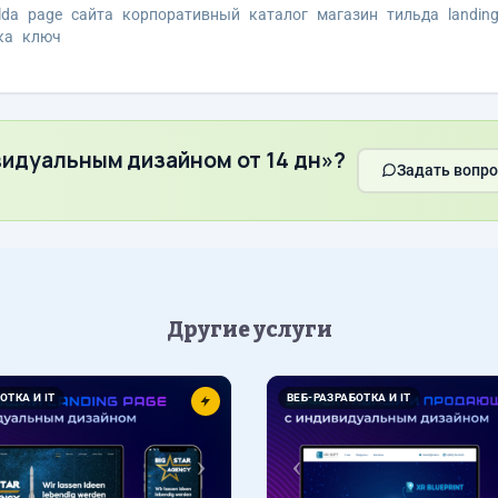
ilda
page
сайта
корпоративный
каталог
магазин
тильда
landin
ка
ключ
ивидуальным дизайном от 14 дн»?
Задать вопро
Другие услуги
Вперед
Назад
ОТКА И IT
ВЕБ-РАЗРАБОТКА И IT