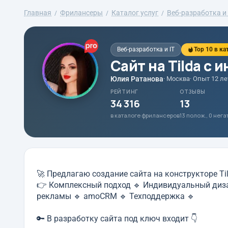
Главная
Фрилансеры
Каталог услуг
Веб-разработка и 
Веб-разработка и IT
Top 10 в ка
Сайт на Tilda с
Юлия Ратанова
· Москва
· Опыт 12 ле
РЕЙТИНГ
ОТЗЫВЫ
34 316
13
в каталоге фрилансеров
13 полож., 0 нег
🚀 Предлагаю создание сайта на конструкторе T
👉 Комплексный подход 🔹 Индивидуальный диза
рекламы 🔹 amoCRM 🔹 Техподдержка 🔹
🔑 В разработку сайта под ключ входит 👇