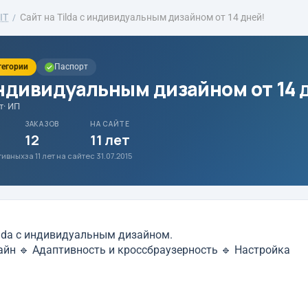
IT
Сайт на Tilda с индивидуальным дизайном от 14 дней!
тегории
Паспорт
 индивидуальным дизайном от 14 
т
· ИП
ЗАКАЗОВ
НА САЙТЕ
12
11 лет
ативных
за 11 лет на сайте
с 31.07.2015
ilda с индивидуальным дизайном.
йн 🔹 Адаптивность и кроссбраузерность 🔹 Настройка