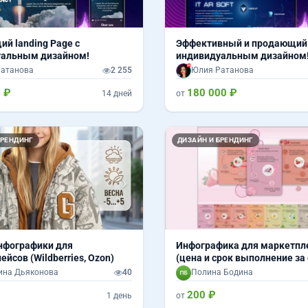
й landing Page с
Эффективный и продающий 
уальным дизайном!
индивидуальным дизайном
атанова
2 255
Юлия Ратанова
 ₽
180 000 ₽
14 дней
от
Вперед
БРЕНДИНГ
ДИЗАЙН И БРЕНДИНГ
нфографики для
Инфографика для маркетпл
йсов (Wildberries, Ozon)
(цена и срок выполнение за
карточку)
ина Дьяконова
40
Полина Бодина
200 ₽
1 день
от