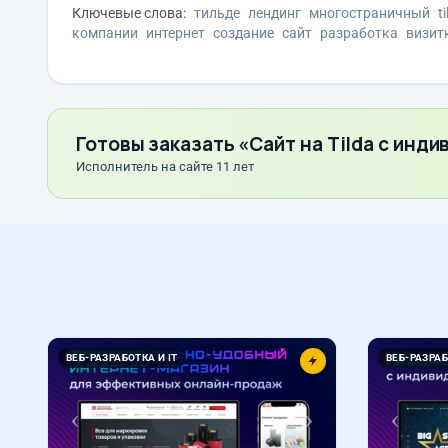
Ключевые слова:
тильде
лендинг
многостраничный
t
компании
интернет
создание
сайт
разработка
визит
Готовы заказать «Сайт на Tilda с инд
Исполнитель на сайте 11 лет
Назад
Вперед
Назад
ВЕБ-РАЗРАБОТКА И IT
ВЕБ-РАЗРАБ