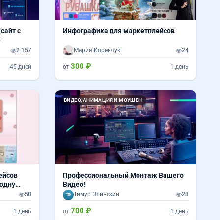
сайт с
Инфографика для маркетплейсов
!
2 157
Мария Коренчук
24
300 ₽
45 дней
от
1 день
ВИДЕО, АНИМАЦИЯ И МОУШЕН
ейсов
Профессиональный Монтаж Вашего
 одну
Видео!
50
Тимур Элинский
23
700 ₽
1 день
от
1 день