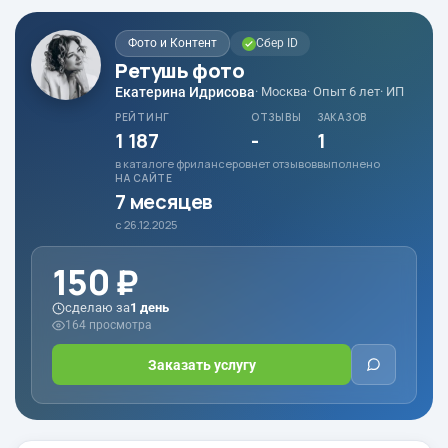
Фото и Контент
Сбер ID
Ретушь фото
Екатерина Идрисова
· Москва
· Опыт 6 лет
· ИП
РЕЙТИНГ
ОТЗЫВЫ
ЗАКАЗОВ
1 187
-
1
в каталоге фрилансеров
нет отзывов
выполнено
НА САЙТЕ
7 месяцев
с 26.12.2025
150 ₽
сделаю за
1 день
164 просмотра
Заказать услугу