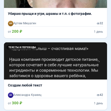
Убираю прыщи и угри, шрамы и т.п. с фотографии.
Артем Мишагин
32
200 ₽
от
1 день
Назад
Впер
ТЕКСТЫ И ПЕРЕВОДЫ
Создам любой текст
Александра Кравец
42
300 ₽
от
1 день