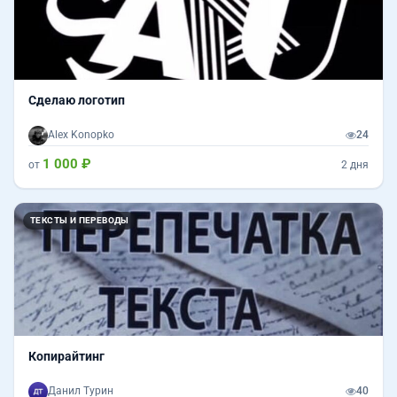
Сделаю логотип
Alex Konopko
24
1 000 ₽
от
2 дня
ТЕКСТЫ И ПЕРЕВОДЫ
Копирайтинг
Данил Турин
40