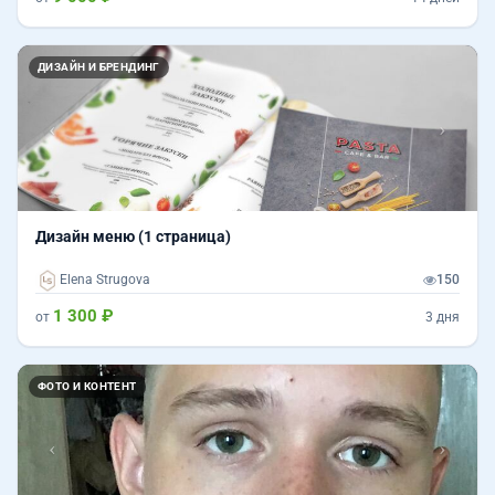
Назад
Впер
ДИЗАЙН И БРЕНДИНГ
Дизайн меню (1 страница)
Elena Strugova
150
1 300 ₽
от
3 дня
Назад
Впер
ФОТО И КОНТЕНТ