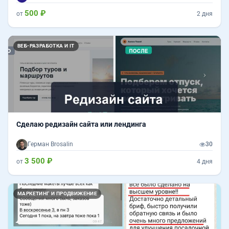
500 ₽
от
2 дня
Назад
Впер
ВЕБ-РАЗРАБОТКА И IT
Сделаю редизайн сайта или лендинга
Герман Brosalin
30
3 500 ₽
от
4 дня
МАРКЕТИНГ И ПРОДВИЖЕНИЕ