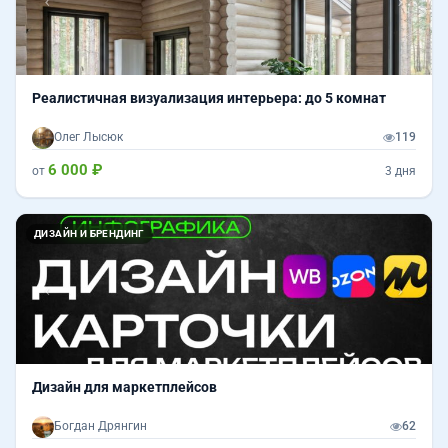
Реалистичная визуализация интерьера: до 5 комнат
Олег Лысюк
119
6 000 ₽
от
3 дня
Назад
Впер
ДИЗАЙН И БРЕНДИНГ
Дизайн для маркетплейсов
Богдан Дрянгин
62