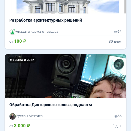
Разработка архитектурных решений
Анахата - дома от сердца
64
180 ₽
от
30 дней
МУЗЫКА И ЗВУК
Обработка Дикторского голоса, подкасты
Руслан Мехтиев
56
3 000 ₽
от
3 дня