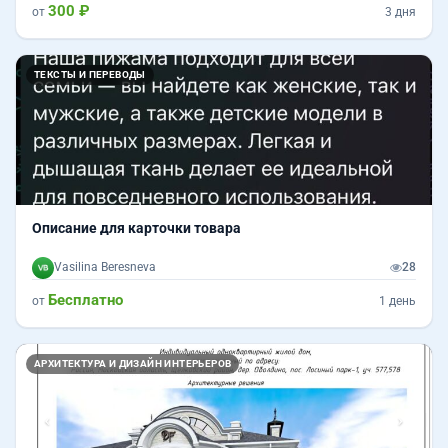
300 ₽
от
3 дня
ТЕКСТЫ И ПЕРЕВОДЫ
Описание для карточки товара
Vasilina Beresneva
28
Бесплатно
от
1 день
Назад
Впер
АРХИТЕКТУРА И ДИЗАЙН ИНТЕРЬЕРОВ