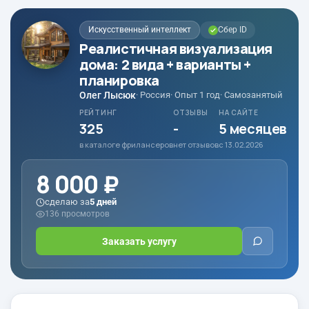
Искусственный интеллект
Сбер ID
Реалистичная визуализация
дома: 2 вида + варианты +
планировка
Олег Лысюк
· Россия
· Опыт 1 год
· Самозанятый
РЕЙТИНГ
ОТЗЫВЫ
НА САЙТЕ
325
-
5 месяцев
в каталоге фрилансеров
нет отзывов
с 13.02.2026
8 000 ₽
сделаю за
5 дней
136 просмотров
Заказать услугу