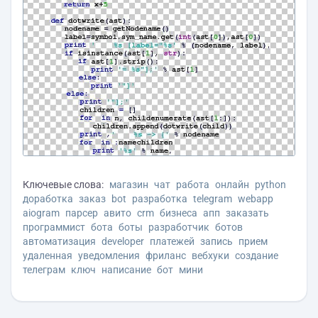
Ключевые слова:
магазин
чат
работа
онлайн
python
доработка
заказ
bot
разработка
telegram
webapp
aiogram
парсер
авито
crm
бизнеса
апп
заказать
программист
бота
боты
разработчик
ботов
автоматизация
developer
платежей
запись
прием
удаленная
уведомления
фриланс
вебхуки
создание
телеграм
ключ
написание
бот
мини