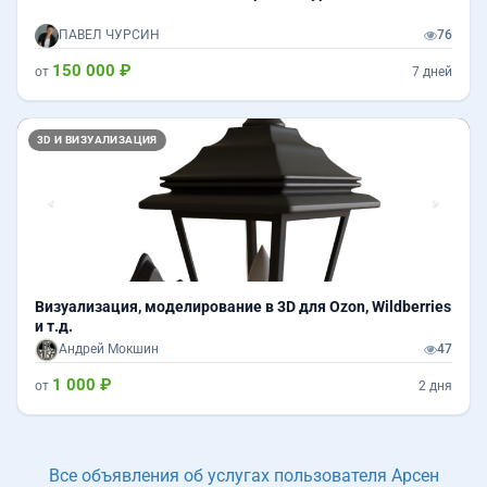
ПАВЕЛ ЧУРСИН
76
150 000 ₽
от
7 дней
Назад
Впер
3D И ВИЗУАЛИЗАЦИЯ
Визуализация, моделирование в 3D для Ozon, Wildberries
и т.д.
Андрей Мокшин
47
1 000 ₽
от
2 дня
Все объявления об услугах пользователя Арсен