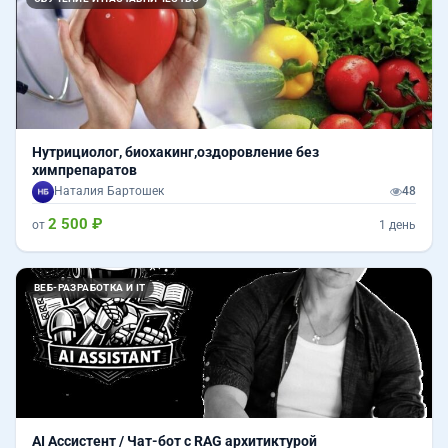
Нутрициолог, биохакинг,оздоровление без
химпрепаратов
Наталия Бартошек
48
2 500 ₽
от
1 день
ВЕБ-РАЗРАБОТКА И IT
AI Ассистент / Чат-бот с RAG архитиктурой