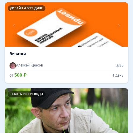
Назад
Впер
ДИЗАЙН И БРЕНДИНГ
Визитки
Алексей Красов
35
500 ₽
от
1 день
ТЕКСТЫ И ПЕРЕВОДЫ