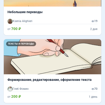
Небольшие переводы
Ksenia Alighieri
19
700 ₽
от
2 дня
ТЕКСТЫ И ПЕРЕВОДЫ
Формирование, редактирование, оформление текста
Глеб Фомин
70
200 ₽
от
1 день