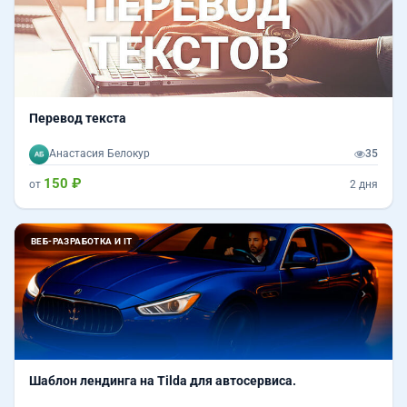
Перевод текста
Анастасия Белокур
35
150 ₽
от
2 дня
Назад
Впер
ВЕБ-РАЗРАБОТКА И IT
Шаблон лендинга на Tilda для автосервиса.