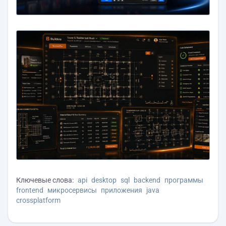
Ключевые слова:
api
desktop
sql
backend
программы
frontend
микросервисы
приложения
java
crossplatform