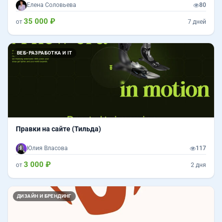
Елена Соловьева
80
35 000 ₽
от
7 дней
ВЕБ-РАЗРАБОТКА И IT
Правки на сайте (Тильда)
Юлия Власова
117
3 000 ₽
от
2 дня
ДИЗАЙН И БРЕНДИНГ