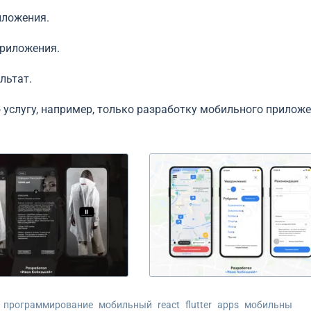
иложения.
приложения.
льтат.
 услугу, например, только разработку мобильного прилож
программирование
мобильный
react
flutter
apps
мобильны