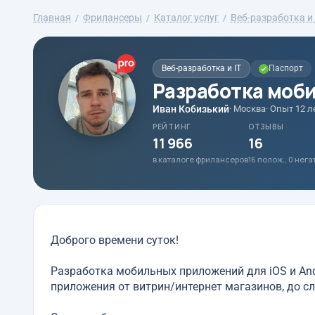
Главная
Фрилансеры
Каталог услуг
Веб-разработка и 
Веб-разработка и IT
Паспорт
Разработка моб
Иван Кобизький
· Москва
· Опыт 12 л
РЕЙТИНГ
ОТЗЫВЫ
11 966
16
в каталоге фрилансеров
16 полож., 0 нег
Доброго времени суток!
Разработка мобильных приложений для iOS и And
приложения от витрин/интернет магазинов, до 