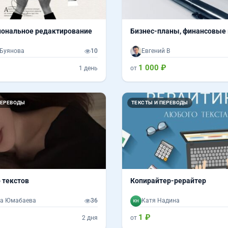
ональное редактирование
Бизнес-планы, финансовые
Буянова
10
Евгений В
1 000 ₽
1 день
от
ПЕРЕВОДЫ
ТЕКСТЫ И ПЕРЕВОДЫ
 текстов
Копирайтер-рерайтер
на Юмабаева
36
Катя Надина
1 ₽
2 дня
от