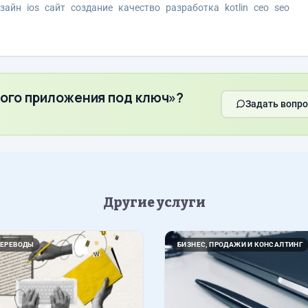
зайн
ios
сайт
создание
качество
разработка
kotlin
сео
seo
ного приложения под ключ»?
Задать вопро
Другие услуги
ПЕРЕВОДЫ
БИЗНЕС, ПРОДАЖИ И КОНСАЛТИНГ