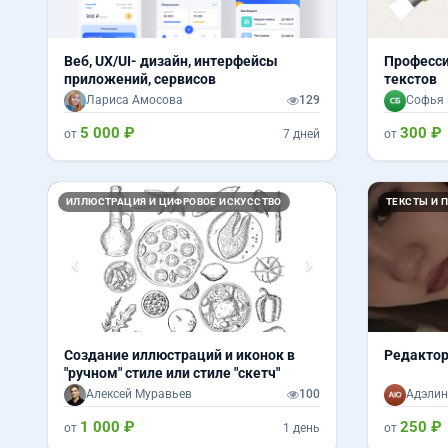
Веб, UX/UI- дизайн, интерфейсы
Професси
приложений, сервисов
текстов
Лариса Амосова
129
Софья 
5 000 ₽
300 ₽
от
7 дней
от
Назад
Вперед
ИЛЛЮСТРАЦИЯ И ЦИФРОВОЕ ИСКУССТВО
ТЕКСТЫ И 
Создание иллюстраций и иконок в
Редактор
"ручном" стиле или стиле "скетч"
Алексей Муравьев
100
Адэли
1 000 ₽
250 ₽
от
1 день
от