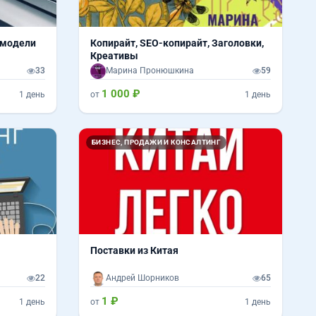
 модели
Копирайт, SEO-копирайт, Заголовки,
Креативы
33
Марина Пронюшкина
59
1 000 ₽
1 день
от
1 день
БИЗНЕС, ПРОДАЖИ И КОНСАЛТИНГ
Поставки из Китая
22
Андрей Шорников
65
1 ₽
1 день
от
1 день