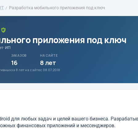
IT
Разработка мобильного приложения под ключ
ильного приложения под ключ
ет
· ИП
ЗАКАЗОВ
НА САЙТЕ
16
8 лет
ативных
за 8 лет на сайте
с 08.07.2018
roid для любых задач и целей вашего бизнеса. Разрабаты
сложных финансовых приложений и мессенджеров.