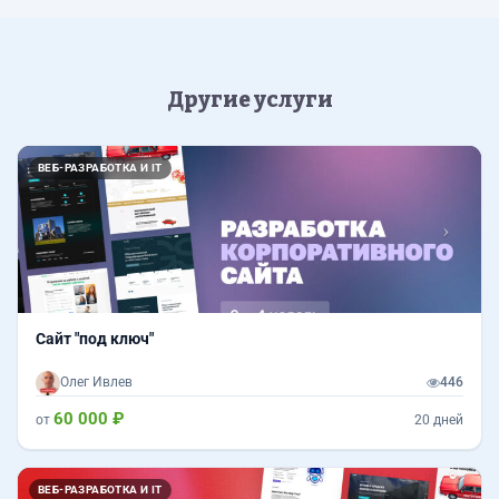
Другие услуги
Назад
Впер
ВЕБ-РАЗРАБОТКА И IT
Сайт "под ключ"
Олег Ивлев
446
60 000 ₽
от
20 дней
Назад
Впер
ВЕБ-РАЗРАБОТКА И IT