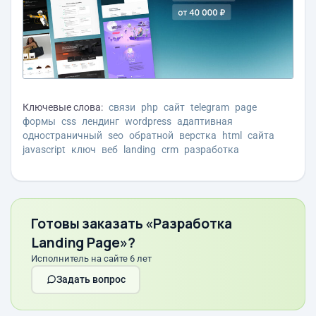
Ключевые слова:
связи
php
сайт
telegram
page
формы
css
лендинг
wordpress
адаптивная
одностраничный
seo
обратной
верстка
html
сайта
javascript
ключ
веб
landing
crm
разработка
Готовы заказать «Разработка
Landing Page»?
Исполнитель на сайте 6 лет
Задать вопрос