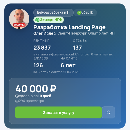
Веб-разработка и IT
Сбер ID
Эксперт НГФ
Разработка Landing Page
Олег Ивлев
· Санкт-Петербург
· Опыт 6 лет
· ИП
РЕЙТИНГ
ОТЗЫВЫ
23 837
137
в каталоге фрилансеров
137 полож., 0 негативных
ЗАКАЗОВ
НА САЙТЕ
126
6 лет
за 6 лет на сайте
с 21.03.2020
40 000 ₽
сделаю за
10 дней
294 просмотра
Заказать услугу