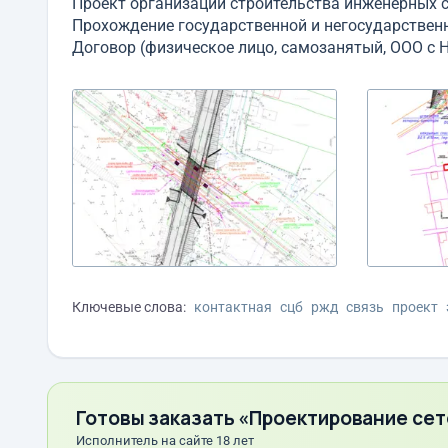
Проект организации строительства инженерных с
Прохождение государственной и негосударствен
Договор (физическое лицо, самозанятый, ООО с 
Ключевые слова:
контактная
сцб
ржд
связь
проект
Готовы заказать «Проектирование се
Исполнитель на сайте 18 лет