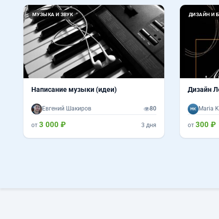
МУЗЫКА И ЗВУК
ДИЗАЙН И 
Написание музыки (идеи)
Дизайн Л
Евгений Шакиров
80
Maria 
3 000 ₽
300 ₽
от
3 дня
от