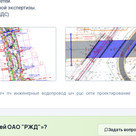
етей.
ной экспертизы.
НДС)
эч
пч
инженерные
водопровод
шч
рцс
сети
проектирование
тей ОАО "РЖД"»?
Задать вопро