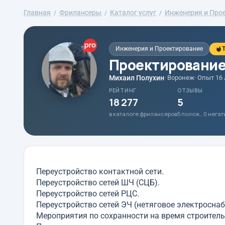
Главная
Фрилансеры
Каталог услуг
Инженерия и Про
Инженерия и Проектирование
T
Проектирование
Михаил Полухин
· Воронеж
· Опыт 16
РЕЙТИНГ
ОТЗЫВЫ
18 277
5
в каталоге фрилансеров
5 полож., 0 нега
Переустройство контактной сети.
Переустройство сетей ШЧ (СЦБ).
Переустройство сетей РЦС.
Переустройство сетей ЭЧ (нетяговое электроснаб
Мероприятия по сохранности на время строитель