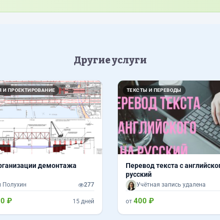
Другие услуги
Вперед
 И ПРОЕКТИРОВАНИЕ
ТЕКСТЫ И ПЕРЕВОДЫ
рганизации демонтажа
Перевод текста с английско
русский
 Полухин
277
Учётная запись удалена
00 ₽
400 ₽
15 дней
от