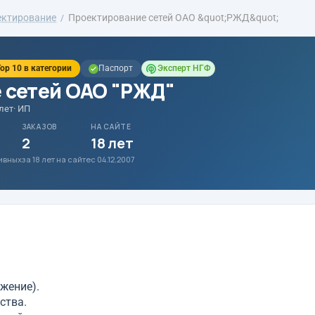
ектирование
Проектирование сетей ОАО &quot;РЖД&quot;
op 10 в категории
Паспорт
Эксперт НГФ
 сетей ОАО "РЖД"
 лет
· ИП
ЗАКАЗОВ
НА САЙТЕ
2
18 лет
тивных
за 18 лет на сайте
с 04.12.2007
жение).
ства.