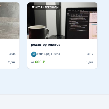
ТЕКСТЫ И ПЕРЕВОДЫ
редактор текстов
35
Аяна Эрдыниева
17
600 ₽
2 дня
от
3 дня