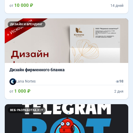
10 000 ₽
от
14 дней
Назад
Впер
ДИЗАЙН И БРЕНДИНГ
Дизайн фирменного бланка
Lana Nortes
98
1 000 ₽
от
2 дня
ВЕБ-РАЗРАБОТКА И IT