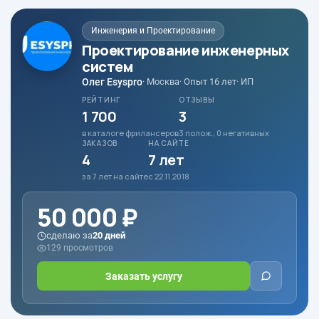
Инженерия и Проектирование
Проектирование инженерных
систем
Олег Esyspro
· Москва
· Опыт 16 лет
· ИП
РЕЙТИНГ
ОТЗЫВЫ
1 700
3
в каталоге фрилансеров
3 полож., 0 негативных
ЗАКАЗОВ
НА САЙТЕ
4
7 лет
за 7 лет на сайте
с 22.11.2018
50 000 ₽
сделаю за
20 дней
129 просмотров
Заказать услугу