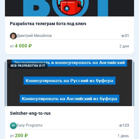
Разработка телеграм бота под ключ
Дмитрий Михайлов
31
4 000 ₽
от
2 дня
ВЕБ-РАЗРАБОТКА И IT
Switcher-eng-to-rus
Easy Programs
123
200 ₽
от
1 день