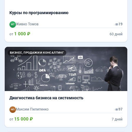
Курсы по программированию
Живко Томов
19
1 000 ₽
от
60 дней
Назад
Впер
БИЗНЕС, ПРОДАЖИ И КОНСАЛТИНГ
Диагностика бизнеса на системность
Максим Пилипенко
97
15 000 ₽
от
7 дней