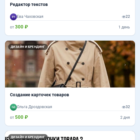
Редактор текстов
Ева Чаховская
22
300 ₽
от
1 день
Назад
Впер
ДИЗАЙН И БРЕНДИНГ
Создание карточек товаров
Ольга Дроздовская
32
500 ₽
от
2 дня
Назад
Впер
ДИЗАЙН И БРЕНДИНГ