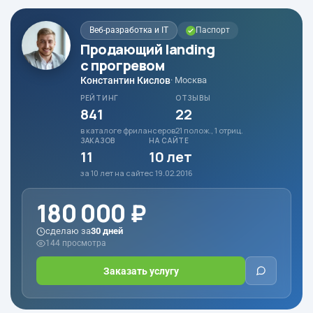
Веб-разработка и IT
Паспорт
Продающий landing
с прогревом
Константин Кислов
· Москва
РЕЙТИНГ
ОТЗЫВЫ
841
22
в каталоге фрилансеров
21 полож., 1 отриц.
ЗАКАЗОВ
НА САЙТЕ
11
10 лет
за 10 лет на сайте
с 19.02.2016
180 000 ₽
сделаю за
30 дней
144 просмотра
Заказать услугу