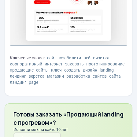
Ключевые слова:
сайт
юзабилити
веб
визитка
корпоративный
интернет
заказать
прототипирование
продающие
сайты
ключ
создать
дизайн
landing
лендинг
верстка
магазин
разработка
сайтов
сайта
лэндинг
page
Готовы заказать «Продающий landing
с прогревом»?
Исполнитель на сайте 10 лет