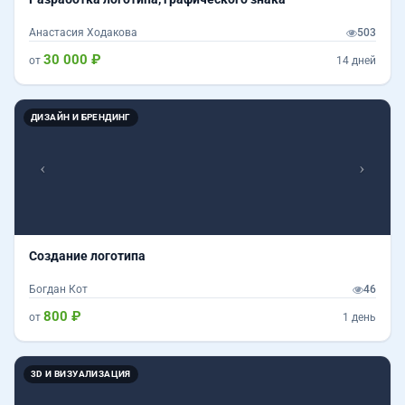
Анастасия Ходакова
503
30 000 ₽
от
14 дней
Назад
Впер
ДИЗАЙН И БРЕНДИНГ
Создание логотипа
Богдан Кот
46
800 ₽
от
1 день
Назад
Впер
3D И ВИЗУАЛИЗАЦИЯ