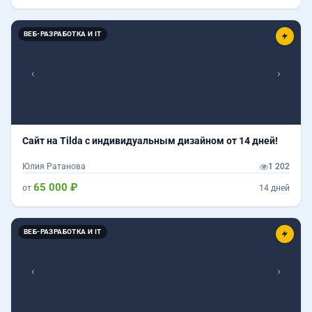
Назад
Впер
ВЕБ-РАЗРАБОТКА И IT
Сайт на Tilda с индивидуальным дизайном от 14 дней!
Юлия Ратанова
1 202
65 000 ₽
от
14 дней
Назад
Впер
ВЕБ-РАЗРАБОТКА И IT