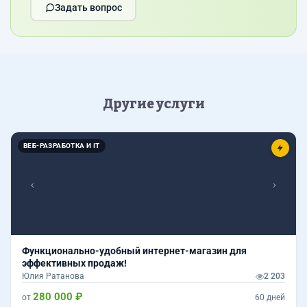
Задать вопрос
Другие услуги
Назад
Впер
ВЕБ-РАЗРАБОТКА И IT
Функционально-удобный интернет-магазин для
эффективных продаж!
Юлия Ратанова
2 203
280 000 ₽
от
60 дней