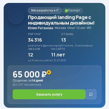
Веб-разработка и IT
Паспорт
Продающий landing Page с
индивидуальным дизайном!
Юлия Ратанова
· Москва
· Опыт 12 лет
· ИП
РЕЙТИНГ
ОТЗЫВЫ
34 316
13
в каталоге фрилансеров
13 полож., 0 негативных
ЗАКАЗОВ
НА САЙТЕ
12
11 лет
за 11 лет на сайте
с 31.07.2015
65 000 ₽
сделаю за
14 дней
2 247 просмотров
Заказать услугу