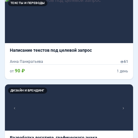
ТЕКСТЫ И ПЕРЕВОДЫ
Написание текстов под целевой запрос
Анна Панкратьева
61
90 ₽
от
1 день
Назад
Впер
ДИЗАЙН И БРЕНДИНГ
Разработка логотипа, графического знака