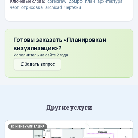
Ключевые слова:
coreldraw
домрф
план
архитектура
черт
отрисовка
archicad
чертежи
Готовы заказать «Планировка и
визуализация»?
Исполнитель на сайте 2 года
Задать вопрос
Другие услуги
Назад
Впер
3D И ВИЗУАЛИЗАЦИЯ