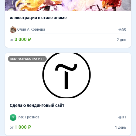
иллюстрации в стиле аниме
Юлия A Корнева
50
3 000 ₽
от
2 дня
ВЕБ-РАЗРАБОТКА И IT
Сделаю лендинговый сайт
Глеб Грознов
31
1 000 ₽
от
1 день