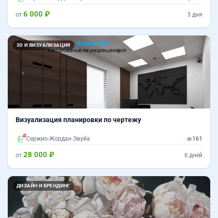
6 000 ₽
от
3 дня
Назад
Впер
3D И ВИЗУАЛИЗАЦИЯ
Визуализация планировки по чертежу
Сержио-Жордан Эвуйа
161
28 000 ₽
от
6 дней
ДИЗАЙН И БРЕНДИНГ