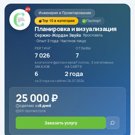
Инженерия и Проектирование
Top 10 в категории
Паспорт
Планировка и визуализация
Сержио-Жордан Эвуйа
· Ярославль
· Опыт 3 года
· Частное лицо
РЕЙТИНГ
ОТЗЫВЫ
7 026
7
в каталоге фрилансеров
7 полож., 0 негативных
ЗАКАЗОВ
НА САЙТЕ
6
2 года
за 2 года на сайте
с 24.07.2024
25 000 ₽
сделаю за
8 дней
69 просмотров
Заказать услугу