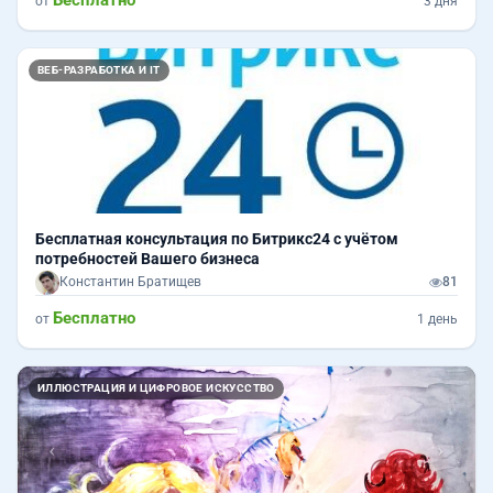
от
3 дня
ВЕБ-РАЗРАБОТКА И IT
Бесплатная консультация по Битрикс24 с учётом
потребностей Вашего бизнеса
Константин Братищев
81
Бесплатно
от
1 день
Назад
Впер
ИЛЛЮСТРАЦИЯ И ЦИФРОВОЕ ИСКУССТВО