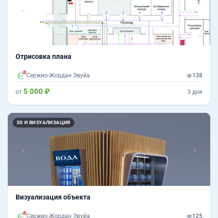
Отрисовка плана
Сержио-Жордан Эвуйа
138
5 000 ₽
от
3 дня
Назад
Впер
3D И ВИЗУАЛИЗАЦИЯ
Визуализация объекта
Сержио-Жордан Эвуйа
125