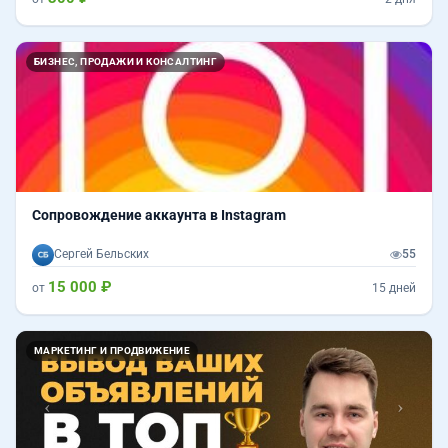
БИЗНЕС, ПРОДАЖИ И КОНСАЛТИНГ
Сопровождение аккаунта в Instagram
Сергей Бельских
55
15 000 ₽
от
15 дней
Назад
Впер
МАРКЕТИНГ И ПРОДВИЖЕНИЕ