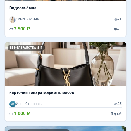
Видеосъёмка
Ольга Казина
21
2 500 ₽
от
1 день
ВЕБ-РАЗРАБОТКА И IT
карточки товара маркетплейсов
Илья Столорев
25
1 000 ₽
от
5 дней
Назад
Впер