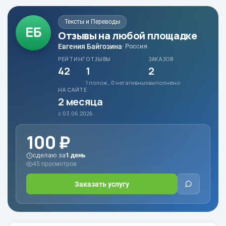
Тексты и Переводы
Отзывы на любой площадке
Евгения Байгозина
· Россия
РЕЙТИНГ
ОТЗЫВЫ
ЗАКАЗОВ
42
1
2
1 полож., 0 негативных
выполнено
НА САЙТЕ
2 месяца
с 03.06.2026
100 ₽
сделаю за
1 день
45 просмотров
Заказать услугу