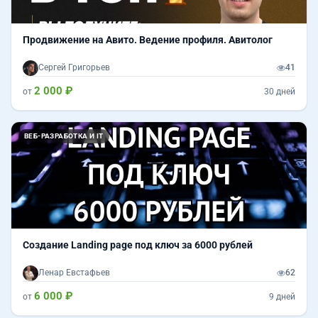
Продвижение на Авито. Ведение профиля. Авитолог
Сергей Григорьев
41
2 000 ₽
от
30 дней
ВЕБ-РАЗРАБОТКА И IT
Создание Landing page под ключ за 6000 рублей
Ленар Евстафьев
62
6 000 ₽
от
9 дней