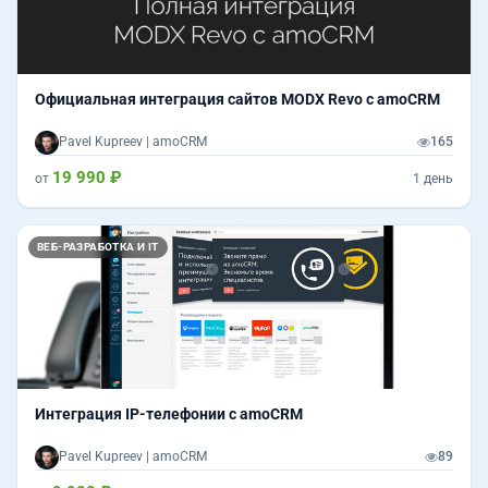
Официальная интеграция сайтов MODX Revo с amoCRM
Pavel Kupreev | amoCRM
165
19 990 ₽
от
1 день
ВЕБ-РАЗРАБОТКА И IT
Интеграция IP-телефонии с amoCRM
Pavel Kupreev | amoCRM
89