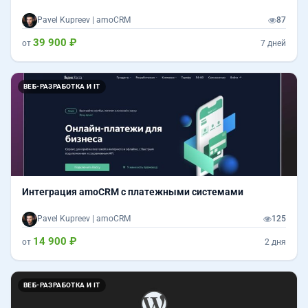
Pavel Kupreev | amoCRM
87
39 900 ₽
от
7 дней
ВЕБ-РАЗРАБОТКА И IT
Интеграция amoCRM c платежными системами
Pavel Kupreev | amoCRM
125
14 900 ₽
от
2 дня
ВЕБ-РАЗРАБОТКА И IT