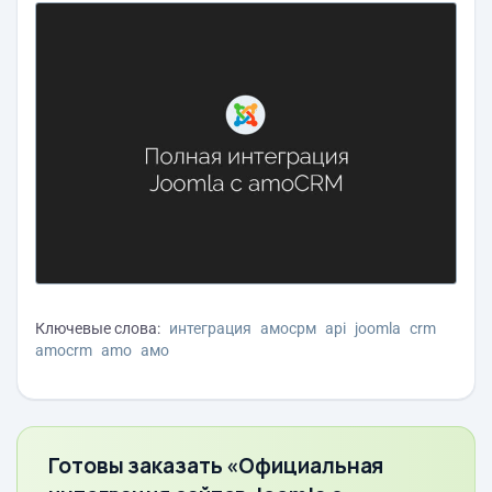
Ключевые слова:
интеграция
амосрм
api
joomla
crm
amocrm
amo
амо
Готовы заказать «Официальная