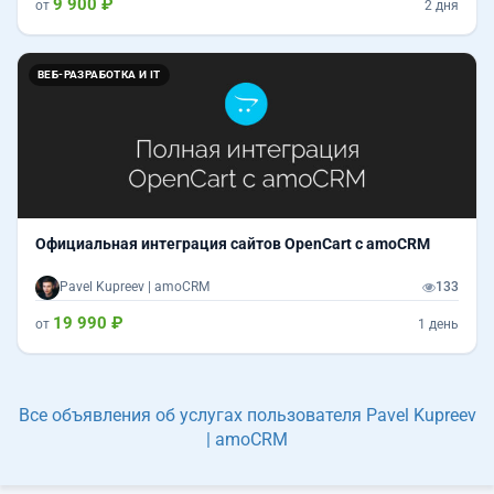
9 900 ₽
от
2 дня
ВЕБ-РАЗРАБОТКА И IT
Официальная интеграция сайтов OpenCart c amoCRM
Pavel Kupreev | amoCRM
133
19 990 ₽
от
1 день
Все объявления об услугах пользователя Pavel Kupreev
| amoCRM