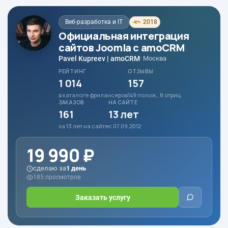
Веб-разработка и IT
2018
Официальная интеграция
сайтов Joomla с amoCRM
Pavel Kupreev | amoCRM
· Москва
РЕЙТИНГ
ОТЗЫВЫ
1 014
157
в каталоге фрилансеров
149 полож., 8 отриц.
ЗАКАЗОВ
НА САЙТЕ
161
13 лет
за 13 лет на сайте
с 07.09.2012
19 990 ₽
сделаю за
1 день
185 просмотров
Заказать услугу