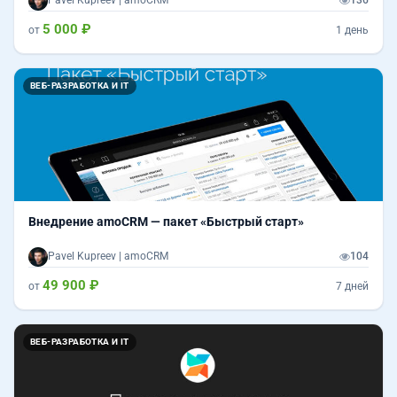
Pavel Kupreev | amoCRM
136
5 000 ₽
от
1 день
ВЕБ-РАЗРАБОТКА И IT
Внедрение amoCRM — пакет «Быстрый старт»
Pavel Kupreev | amoCRM
104
49 900 ₽
от
7 дней
ВЕБ-РАЗРАБОТКА И IT