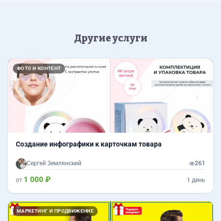
Другие услуги
Назад
Впер
ФОТО И КОНТЕНТ
Создание инфографики к карточкам товара
Сергей Землянский
261
1 000 ₽
от
1 день
Назад
Впер
МАРКЕТИНГ И ПРОДВИЖЕНИЕ