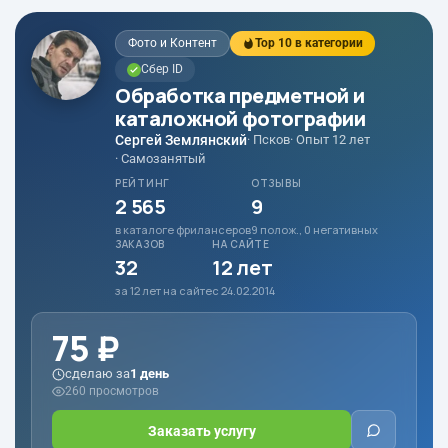
Фото и Контент
Top 10 в категории
Сбер ID
Обработка предметной и
каталожной фотографии
Сергей Землянский
· Псков
· Опыт 12 лет
· Самозанятый
РЕЙТИНГ
ОТЗЫВЫ
2 565
9
в каталоге фрилансеров
9 полож., 0 негативных
ЗАКАЗОВ
НА САЙТЕ
32
12 лет
за 12 лет на сайте
с 24.02.2014
75 ₽
сделаю за
1 день
260 просмотров
Заказать услугу