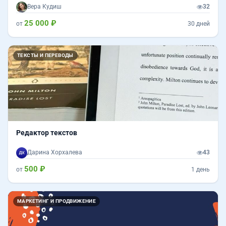
Вера Кудиш
32
25 000 ₽
от
30 дней
ТЕКСТЫ И ПЕРЕВОДЫ
Редактор текстов
Дарина Хорхалева
43
500 ₽
от
1 день
Назад
Впер
МАРКЕТИНГ И ПРОДВИЖЕНИЕ