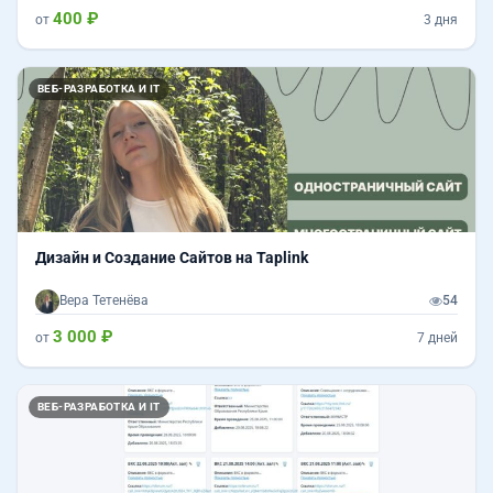
400 ₽
от
3 дня
ВЕБ-РАЗРАБОТКА И IT
Дизайн и Создание Сайтов на Taplink
Вера Тетенёва
54
3 000 ₽
от
7 дней
ВЕБ-РАЗРАБОТКА И IT