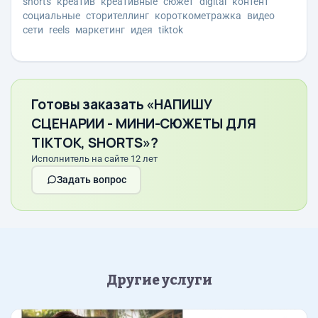
shorts
креатив
креативные
сюжет
digital
контент
социальные
сторителлинг
короткометражка
видео
сети
reels
маркетинг
идея
tiktok
Готовы заказать «НАПИШУ
СЦЕНАРИИ - МИНИ-СЮЖЕТЫ ДЛЯ
TIKTOK, SHORTS»?
Исполнитель на сайте 12 лет
Задать вопрос
Другие услуги