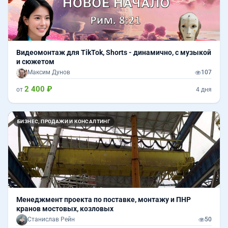
Видеомонтаж для TikTok, Shorts - динамично, с музыкой
и сюжетом
Максим Дунов
107
2 400 ₽
от
4 дня
Назад
Впер
БИЗНЕС, ПРОДАЖИ И КОНСАЛТИНГ
Менеджмент проекта по поставке, монтажу и ПНР
кранов мостовых, козловых
Станислав Рейн
50