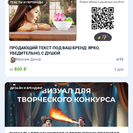
ТЕКСТЫ И ПЕРЕВОДЫ
ПРОДАЮЩИЙ ТЕКСТ ПОД ВАШ БРЕНД: ЯРКО,
УБЕДИТЕЛЬНО, С ДУШОЙ
Максим Дунов
95
800 ₽
от
3 дня
Назад
Впер
ДИЗАЙН И БРЕНДИНГ