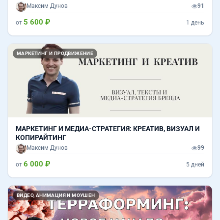
Максим Дунов
91
5 600 ₽
от
1 день
МАРКЕТИНГ И ПРОДВИЖЕНИЕ
МАРКЕТИНГ И МЕДИА-СТРАТЕГИЯ: КРЕАТИВ, ВИЗУАЛ И
КОПИРАЙТИНГ
Максим Дунов
99
6 000 ₽
от
5 дней
Назад
Впер
ВИДЕО, АНИМАЦИЯ И МОУШЕН