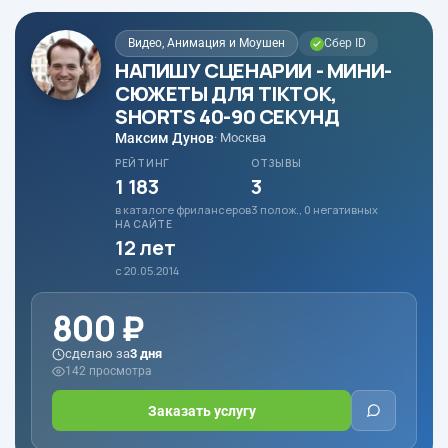
Видео, Анимация и Моушен
Сбер ID
НАПИШУ СЦЕНАРИИ - МИНИ-
СЮЖЕТЫ ДЛЯ TIKTOK,
SHORTS 40-90 СЕКУНД
Максим Дунов
· Москва
РЕЙТИНГ
ОТЗЫВЫ
1 183
3
в каталоге фрилансеров
3 полож., 0 негативных
НА САЙТЕ
12 лет
с 20.05.2014
800 ₽
сделаю за
3 дня
142 просмотра
Заказать услугу