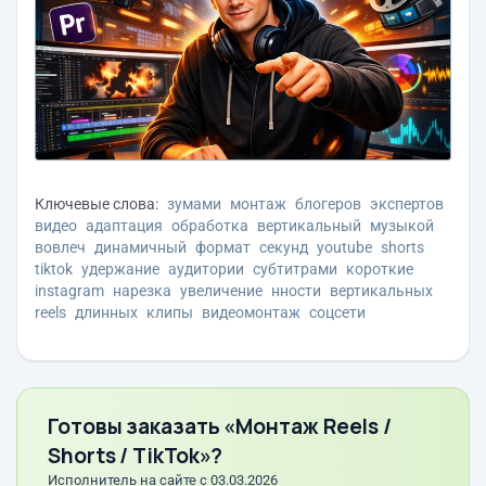
Ключевые слова:
зумами
монтаж
блогеров
экспертов
видео
адаптация
обработка
вертикальный
музыкой
вовлеч
динамичный
формат
секунд
youtube
shorts
tiktok
удержание
аудитории
субтитрами
короткие
instagram
нарезка
увеличение
нности
вертикальных
reels
длинных
клипы
видеомонтаж
соцсети
Готовы заказать «Монтаж Reels /
Shorts / TikTok»?
Исполнитель на сайте с 03.03.2026