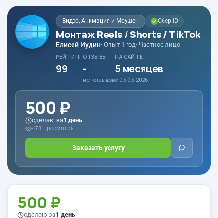
Видео, Анимация и Моушен
Сбер ID
Монтаж Reels / Shorts / TikTok
Елисей Иудин
· Опыт 1 год
· Частное лицо
РЕЙТИНГ
ОТЗЫВЫ
НА САЙТЕ
99
-
5 месяцев
нет отзывов
с 03.03.2026
500 ₽
сделаю за
1 день
473 просмотра
Заказать услугу
500 ₽
сделаю за
1 день