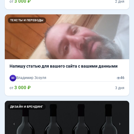
3 000 ₽
от
2 дня
ТЕКСТЫ И ПЕРЕВОДЫ
Напишу статью для вашего сайта с вашими данными
Владимир Зозуля
46
3 000 ₽
от
3 дня
Назад
Впер
ДИЗАЙН И БРЕНДИНГ