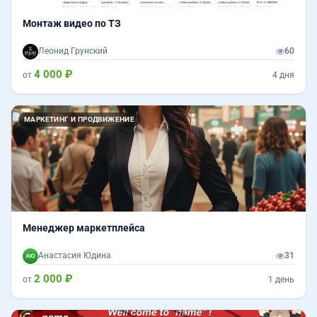
Монтаж видео по ТЗ
Леонид Грунский
60
4 000 ₽
от
4 дня
МАРКЕТИНГ И ПРОДВИЖЕНИЕ
Менеджер маркетплейса
Анастасия Юдина
31
2 000 ₽
от
1 день