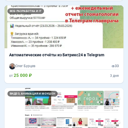
Назад
Впер
ВЕБ-РАЗРАБОТКА И IT
Автоматические отчёты из Битрикс24 в Telegram
Олег Бурцев
33
25 000 ₽
от
3 дня
ВИДЕО, АНИМАЦИЯ И МОУШЕН