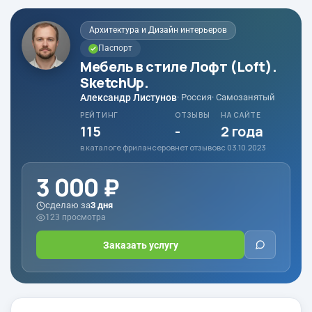
Архитектура и Дизайн интерьеров
Паспорт
Мебель в стиле Лофт (Loft).
SketchUp.
Александр Листунов
· Россия
· Самозанятый
РЕЙТИНГ
ОТЗЫВЫ
НА САЙТЕ
115
-
2 года
в каталоге фрилансеров
нет отзывов
с 03.10.2023
3 000 ₽
сделаю за
3 дня
123 просмотра
Заказать услугу