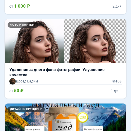
1 000 ₽
от
2 дня
Назад
Впер
ФОТО И КОНТЕНТ
Удаление заднего фона фотографии. Улучшение
качества.
Дрозд Вадим
108
50 ₽
от
1 день
ДИЗАЙН И БРЕНДИНГ