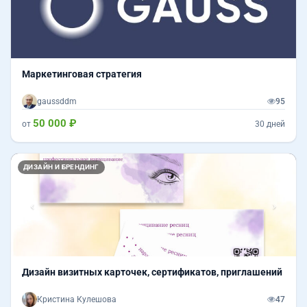
Маркетинговая стратегия
gaussddm
95
50 000 ₽
от
30 дней
Назад
Впер
ДИЗАЙН И БРЕНДИНГ
Дизайн визитных карточек, сертификатов, приглашений
Кристина Кулешова
47