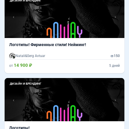
ДИЗАЙН И БРЕНДИНГ
Логотипы! Фирменные стили! Нейминг!
Natali&Serg Avtuar
150
14 900 ₽
от
5 дней
Назад
Впер
ДИЗАЙН И БРЕНДИНГ
Логотипы!