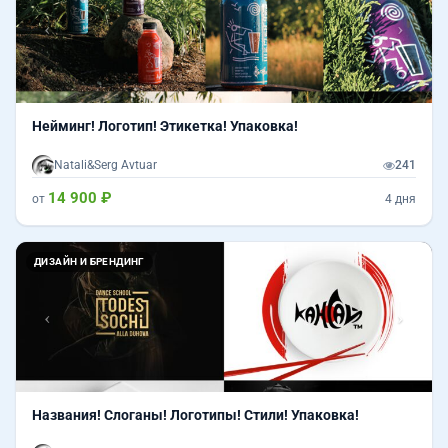
Нейминг! Логотип! Этикетка! Упаковка!
Natali&Serg Avtuar
241
14 900 ₽
от
4 дня
Назад
Впер
ДИЗАЙН И БРЕНДИНГ
Названия! Слоганы! Логотипы! Стили! Упаковка!