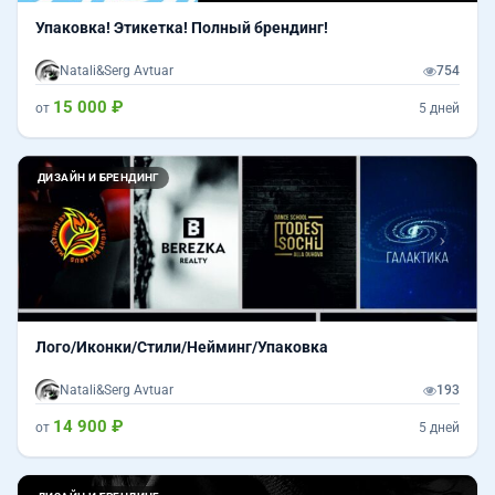
Упаковка! Этикетка! Полный брендинг!
Natali&Serg Avtuar
754
15 000 ₽
от
5 дней
Назад
Впер
ДИЗАЙН И БРЕНДИНГ
Лого/Иконки/Стили/Нейминг/Упаковка
Natali&Serg Avtuar
193
14 900 ₽
от
5 дней
Назад
Впер