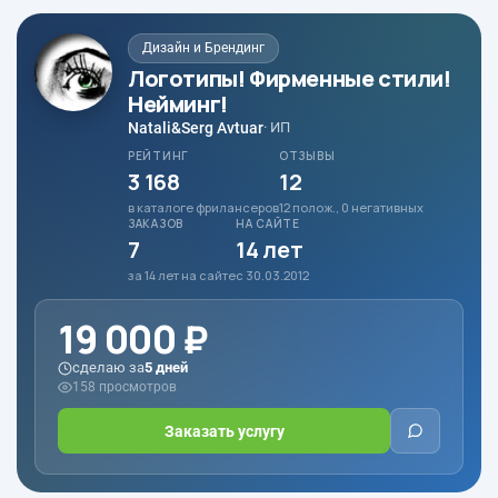
Дизайн и Брендинг
Логотипы! Фирменные стили!
Нейминг!
Natali&Serg Avtuar
· ИП
РЕЙТИНГ
ОТЗЫВЫ
3 168
12
в каталоге фрилансеров
12 полож., 0 негативных
ЗАКАЗОВ
НА САЙТЕ
7
14 лет
за 14 лет на сайте
с 30.03.2012
19 000 ₽
сделаю за
5 дней
158 просмотров
Заказать услугу