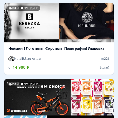
Назад
Впер
ДИЗАЙН И БРЕНДИНГ
Нейминг! Логотипы! Фирстиль! Полиграфия! Упаковка!
Natali&Serg Avtuar
226
14 900 ₽
от
6 дней
Назад
Впер
ДИЗАЙН И БРЕНДИНГ