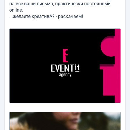
на все ваши письма, практически постоянный
online.
...желаете креативА? - раскачаем!