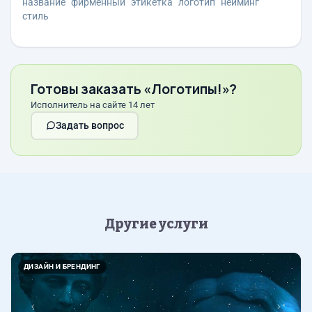
название
фирменный
этикетка
логотип
нейминг
стиль
Готовы заказать «Логотипы!»?
Исполнитель на сайте 14 лет
Задать вопрос
Другие услуги
Назад
Впер
ДИЗАЙН И БРЕНДИНГ