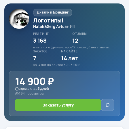
Дизайн и Брендинг
Логотипы!
Natali&Serg Avtuar
· ИП
РЕЙТИНГ
ОТЗЫВЫ
3 168
12
в каталоге фрилансеров
12 полож., 0 негативных
ЗАКАЗОВ
НА САЙТЕ
7
14 лет
за 14 лет на сайте
с 30.03.2012
14 900 ₽
сделаю за
5 дней
194 просмотра
Заказать услугу