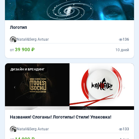
Логотип
Natali&Serg Avtuar
136
39 900 ₽
от
10 дней
Назад
Впер
ДИЗАЙН И БРЕНДИНГ
Названия! Слоганы! Логотипы! Стили! Упаковка!
Natali&Serg Avtuar
133