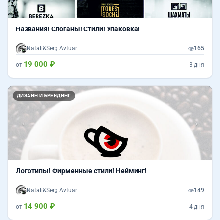
Названия! Слоганы! Стили! Упаковка!
Natali&Serg Avtuar
165
19 000 ₽
от
3 дня
Назад
Впер
ДИЗАЙН И БРЕНДИНГ
Логотипы! Фирменные стили! Нейминг!
Natali&Serg Avtuar
149
14 900 ₽
от
4 дня