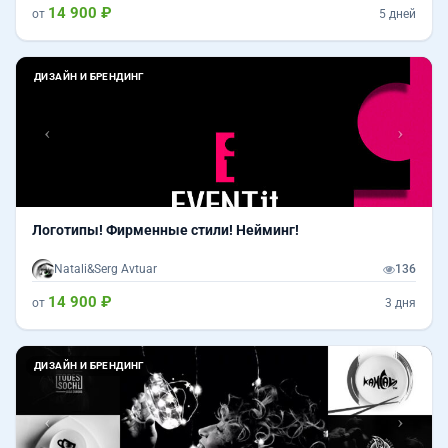
14 900 ₽
от
5 дней
Назад
Впер
ДИЗАЙН И БРЕНДИНГ
Логотипы! Фирменные стили! Нейминг!
Natali&Serg Avtuar
136
14 900 ₽
от
3 дня
Назад
Впер
ДИЗАЙН И БРЕНДИНГ