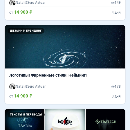
Natali&Serg Avtuar
149
14 900 ₽
от
4 дня
Назад
Впер
ДИЗАЙН И БРЕНДИНГ
Логотипы! Фирменные стили! Нейминг!
Natali&Serg Avtuar
178
14 900 ₽
от
3 дня
Назад
Впер
ТЕКСТЫ И ПЕРЕВОДЫ