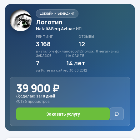
Дизайн и Брендинг
Логотип
Natali&Serg Avtuar
· ИП
РЕЙТИНГ
ОТЗЫВЫ
3 168
12
в каталоге фрилансеров
12 полож., 0 негативных
ЗАКАЗОВ
НА САЙТЕ
7
14 лет
за 14 лет на сайте
с 30.03.2012
39 900 ₽
сделаю за
10 дней
136 просмотров
Заказать услугу