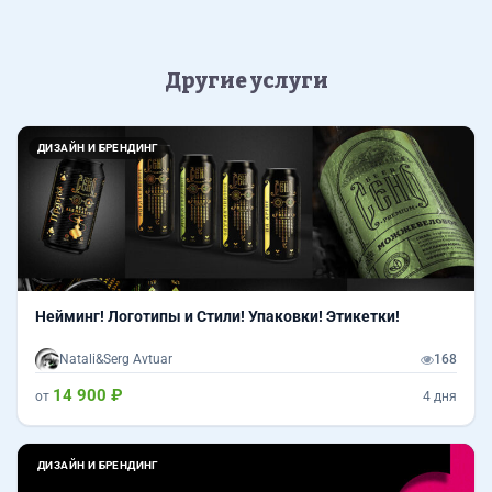
Другие услуги
Назад
Впер
ДИЗАЙН И БРЕНДИНГ
Нейминг! Логотипы и Стили! Упаковки! Этикетки!
Natali&Serg Avtuar
168
14 900 ₽
от
4 дня
Назад
Впер
ДИЗАЙН И БРЕНДИНГ