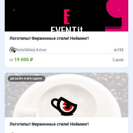
Логотипы! Фирменные стили! Нейминг!
Natali&Serg Avtuar
155
19 000 ₽
от
5 дней
Назад
Впер
ДИЗАЙН И БРЕНДИНГ
Логотипы! Фирменные стили! Нейминг!