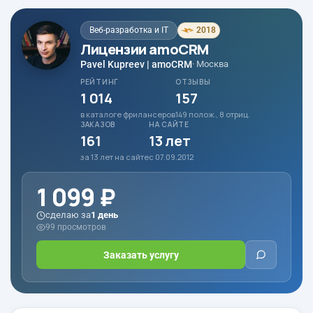
Веб-разработка и IT
2018
Лицензии amoCRM
Pavel Kupreev | amoCRM
· Москва
РЕЙТИНГ
ОТЗЫВЫ
1 014
157
в каталоге фрилансеров
149 полож., 8 отриц.
ЗАКАЗОВ
НА САЙТЕ
161
13 лет
за 13 лет на сайте
с 07.09.2012
1 099 ₽
сделаю за
1 день
99 просмотров
Заказать услугу