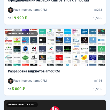
Официальная интеграция сайтов Tilda c amoCRM
Pavel Kupreev | amoCRM
283
19 990 ₽
от
1 день
ВЕБ-РАЗРАБОТКА И IT
Разработка виджетов amoCRM
Pavel Kupreev | amoCRM
136
5 000 ₽
от
1 день
ВЕБ-РАЗРАБОТКА И IT