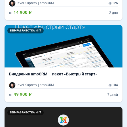
Pavel Kupreev | amoCRM
126
14 900 ₽
от
2 дня
ВЕБ-РАЗРАБОТКА И IT
Внедрение amoCRM — пакет «Быстрый старт»
Pavel Kupreev | amoCRM
104
49 900 ₽
от
7 дней
ВЕБ-РАЗРАБОТКА И IT