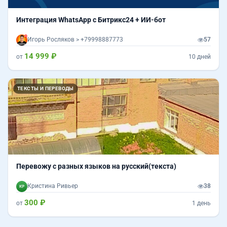
Интеграция WhatsApp с Битрикс24 + ИИ-бот
Игорь Росляков > +79998887773
57
14 999 ₽
от
10 дней
ТЕКСТЫ И ПЕРЕВОДЫ
Перевожу с разных языков на русский(текста)
Кристина Ривьер
38
300 ₽
от
1 день