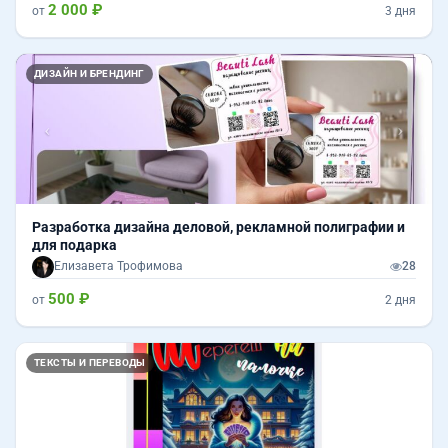
2 000 ₽
от
3 дня
Назад
Впер
ДИЗАЙН И БРЕНДИНГ
Разработка дизайна деловой, рекламной полиграфии и
для подарка
Елизавета Трофимова
28
500 ₽
от
2 дня
ТЕКСТЫ И ПЕРЕВОДЫ