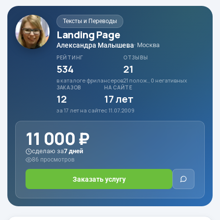
Тексты и Переводы
Landing Page
Александра Малышева
· Москва
РЕЙТИНГ
ОТЗЫВЫ
534
21
в каталоге фрилансеров
21 полож., 0 негативных
ЗАКАЗОВ
НА САЙТЕ
12
17 лет
за 17 лет на сайте
с 11.07.2009
11 000 ₽
сделаю за
7 дней
86 просмотров
Заказать услугу