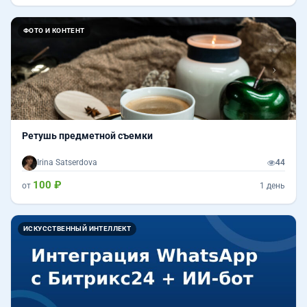
Назад
Впер
ФОТО И КОНТЕНТ
Ретушь предметной съемки
Irina Satserdova
44
100 ₽
от
1 день
ИСКУССТВЕННЫЙ ИНТЕЛЛЕКТ