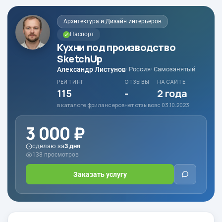
Архитектура и Дизайн интерьеров
Паспорт
Кухни под производство
SketchUp
Александр Листунов
· Россия
· Самозанятый
РЕЙТИНГ
ОТЗЫВЫ
НА САЙТЕ
115
-
2 года
в каталоге фрилансеров
нет отзывов
с 03.10.2023
3 000 ₽
сделаю за
3 дня
138 просмотров
Заказать услугу