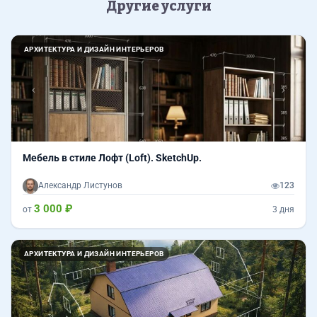
Другие услуги
Назад
Впер
АРХИТЕКТУРА И ДИЗАЙН ИНТЕРЬЕРОВ
Мебель в стиле Лофт (Loft). SketchUp.
Александр Листунов
123
3 000 ₽
от
3 дня
АРХИТЕКТУРА И ДИЗАЙН ИНТЕРЬЕРОВ