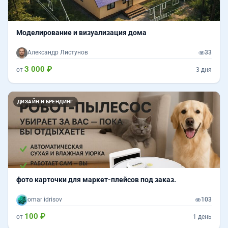
Моделирование и визуализация дома
Александр Листунов
33
3 000 ₽
от
3 дня
Назад
Впер
ДИЗАЙН И БРЕНДИНГ
фото карточки для маркет-плейсов под заказ.
omar idrisov
103
100 ₽
от
1 день