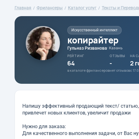
Главная
Фрилансеры
Каталог услуг
Тексты и Перево
Искусственный интеллект
копирайтер
Гульназ Ризванова
· Казань
РЕЙТИНГ
ОТЗЫВЫ
НА С
64
-
2 
в каталоге фрилансеров
нет отзывов
с 17.
Напишу эффективный продающий текст/ статью, 
привлечет новых клиентов, увеличит продажи
Нужно для заказа:
Для качественного выполнения задачи, от Вас н