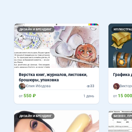
Назад
Вперед
Назад
ДИЗАЙН И БРЕНДИНГ
ИЛЛЮСТРАЦ
Верстка книг, журналов, листовки,
Графика 
брошюры, упаковка
Юлия Ибодова
33
Виктор
550 ₽
15 000
от
1 день
от
Назад
ДИЗАЙН И БРЕНДИНГ
БИЗНЕС, П