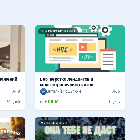
ВЕБ-РАЗРАБОТКА И IT
ложений
Веб-верстка лендингов и
многостраничных сайтов
18
Виталий Рощупкин
35
600 ₽
30 дней
от
1 день
Назад
Вперед
МУЗЫКА И ЗВУК