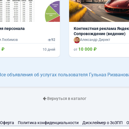
я персонала
Контекстная реклама Яндек
Сопровождение (ведение)
м Любимов
92
Александр Директ
 ₽
10 000 ₽
10 дней
от
Все объявления об услугах пользователя Гульназ Ризванов
Вернуться в каталог
Оферта
Политика конфиденциальности
Дисклеймер о ЗоЗПП
О