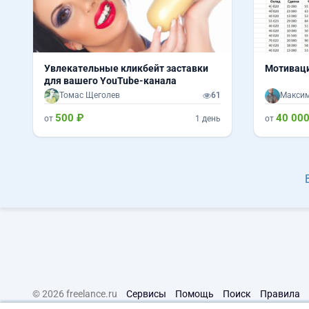
Увлекательные кликбейт заставки
Мотиваци
для вашего YouTube-канала
Томас Щеголев
61
Макси
500 ₽
40 000
от
1 день
от
© 2026 freelance.ru
Сервисы
Помощь
Поиск
Правила