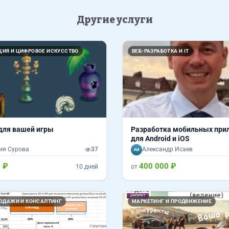
Другие услуги
Вперед
ИЯ И ЦИФРОВОЕ ИСКУССТВО
ВЕБ-РАЗРАБОТКА И IT
для вашей игры
Разработка мобильных при
для Android и iOS
ия Сурова
37
Александр Исаев
 ₽
400 000 ₽
10 дней
от
Вперед
РОДАЖИ И КОНСАЛТИНГ
МАРКЕТИНГ И ПРОДВИЖЕНИЕ