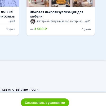
 по ГОСТ
Фоновая нейровизуализация для
ли эскиза
мебели
78
Екатерина Визуализатор интерьеров
91
3 500 ₽
1 день
от
1 день
тказ от ответственности
Соглашаюсь с условиями