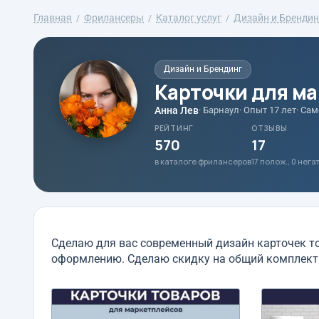
Главная
Фрилансеры
Каталог услуг
Дизайн и Брендин
Дизайн и Брендинг
Карточки для м
Анна Лев
· Барнаул
· Опыт 17 лет
· Са
РЕЙТИНГ
ОТЗЫВЫ
570
17
в каталоге фрилансеров
17 полож., 0 нег
Сделаю для вас современный дизайн карточек то
оформлению. Сделаю скидку на общий комплект 