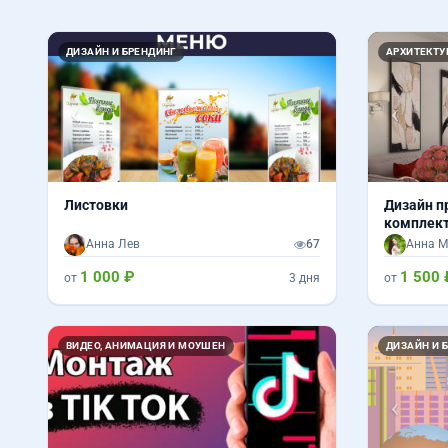
Назад
Вперед
Назад
ДИЗАЙН И БРЕНДИНГ
АРХИТЕКТУ
Листовки
Дизайн п
комплект
Анна Лев
67
Анна М
1 000 ₽
1 500 
от
3 дня
от
Назад
ВИДЕО, АНИМАЦИЯ И МОУШЕН
ДИЗАЙН И 