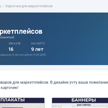
г
Карточки для маркетплейсов
аркетплейсов
мозанятый
ЗАКАЗОВ
НА САЙТЕ
16
9 лет
ативных
за 9 лет на сайте
с 11.09.2016
варов для маркетплейсов. В дизайне учту ваши пожелани
карточек!