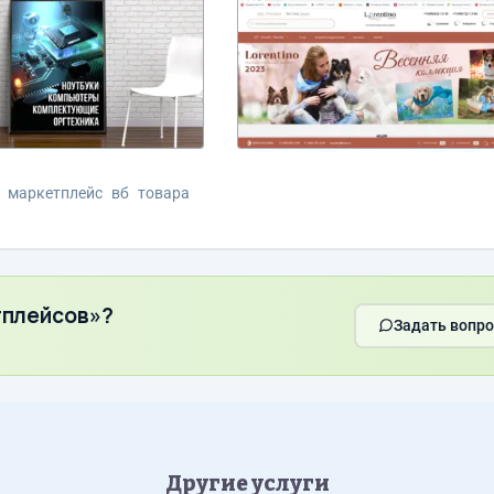
маркетплейс
вб
товара
тплейсов»?
Задать вопро
Другие услуги