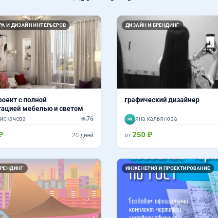
Вперед
РА И ДИЗАЙН ИНТЕРЬЕРОВ
ДИЗАЙН И БРЕНДИНГ
роект с полной
графический дизайнер
ацией мебелью и светом
искачева
76
яна кальянова
₽
250 ₽
20 дней
от
Вперед
Назад
БРЕНДИНГ
ИНЖЕНЕРИЯ И ПРОЕКТИРОВАНИЕ