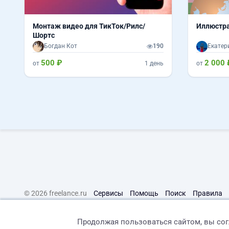
Монтаж видео для ТикТок/Рилс/
Иллюстр
Шортс
Богдан Кот
190
Екатер
500 ₽
2 000 
от
1 день
от
© 2026 freelance.ru
Сервисы
Помощь
Поиск
Правила
Продолжая пользоваться сайтом, вы со