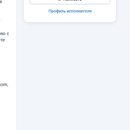
е
Профиль исполнителя
т
ию с
те
orn,