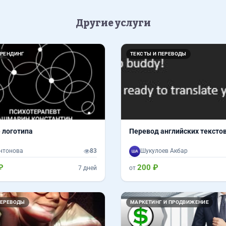
Другие услуги
БРЕНДИНГ
ТЕКСТЫ И ПЕРЕВОДЫ
 логотипа
Перевод английских тексто
нтонова
83
Шукулоев Акбар
₽
200 ₽
7 дней
от
Назад
ПЕРЕВОДЫ
МАРКЕТИНГ И ПРОДВИЖЕНИЕ