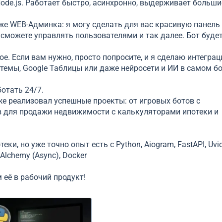
ode.js. Работает быстро, асинхронно, выдерживает больши
же WEB-Админка: я могу сделать для вас красивую панель
 сможете управлять пользователями и так далее. Бот буде
е. Если вам нужно, просто попросите, и я сделаю интеграц
темы, Google Таблицы или даже нейросети и ИИ в самом бо
отать 24/7.
же реализовал успешные проекты: от игровых ботов с
в для продажи недвижимости с калькуляторами ипотеки и
, но уже точно опыт есть с Python, Aiogram, FastAPI, Uvic
LAlchemy (Async), Docker
её в рабочий продукт!