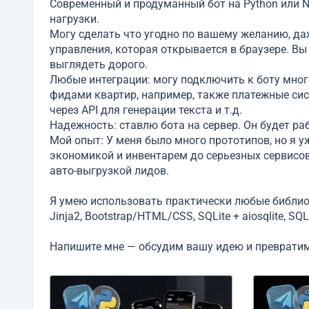
Современный и продуманный бот на Python или N
нагрузки.
Могу сделать что угодно по вашему желанию, да
управления, которая открывается в браузере. Вы
выглядеть дорого.
Любые интеграции: могу подключить к боту много
фидами квартир, например, также платежные сис
через API для генерации текста и т.д.
Надежность: ставлю бота на сервер. Он будет раб
Мой опыт: У меня было много прототипов, но я у
экономикой и инвентарем до серьезных сервисо
авто-выгрузкой лидов.
Я умею использовать практически любые библиотеки
Jinja2, Bootstrap/HTML/CSS, SQLite + aiosqlite, SQ
Напишите мне — обсудим вашу идею и превратим 