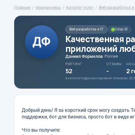
Главная
Фрилансеры
Каталог услуг
Веб-разработка и 
Веб-разработка и IT
Сбер ID
Качественная ра
приложений люб
Даниил Формелов
· Россия
РЕЙТИНГ
ОТЗЫВЫ
НА С
52
-
2 
в каталоге фрилансеров
нет отзывов
с 22.
Добрый день! Я за короткий срок могу создать T
поддержки, бот для бизнеса, просто бот в виде иг
Что вы получите: