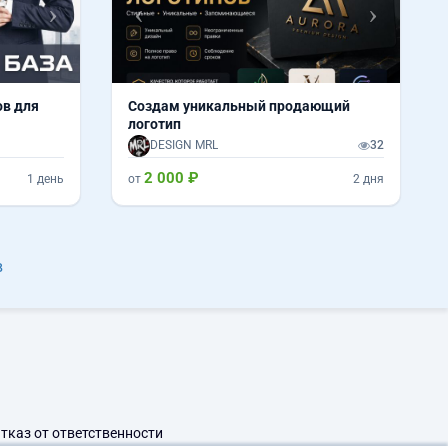
ов для
Создам уникальный продающий
логотип
DESIGN MRL
32
2 000 ₽
1 день
от
2 дня
в
тказ от ответственности