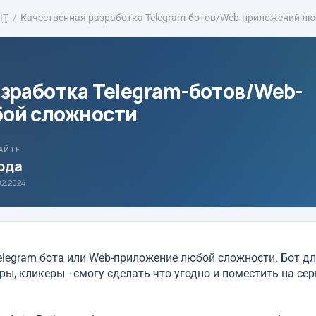
IT
Качественная разработка Telegram-ботов/Web-приложений люб
зработка Telegram-ботов/Web-
ой сложности
АЙТЕ
года
02.2024
elegram бота или Web-приложение любой сложности. Бот д
ры, кликеры - смогу сделать что угодно и поместить на сер