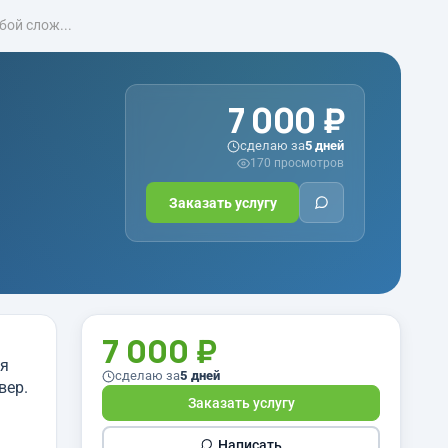
ой слож...
7 000 ₽
сделаю за
5 дней
170 просмотров
Заказать услугу
7 000 ₽
ля
сделаю за
5 дней
вер.
Заказать услугу
Написать