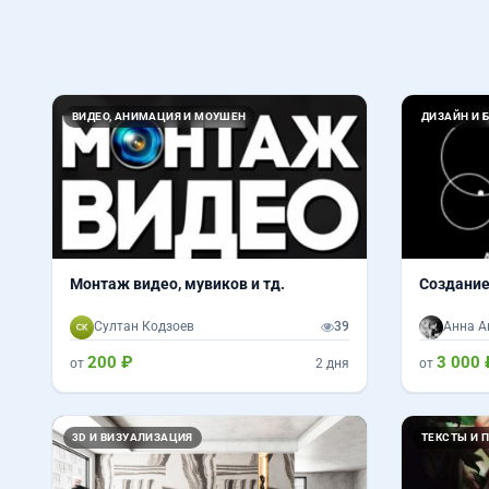
ВИДЕО, АНИМАЦИЯ И МОУШЕН
ДИЗАЙН И 
Монтаж видео, мувиков и тд.
Создание
Султан Кодзоев
39
Анна А
200 ₽
3 000 
от
2 дня
от
Назад
Вперед
3D И ВИЗУАЛИЗАЦИЯ
ТЕКСТЫ И 