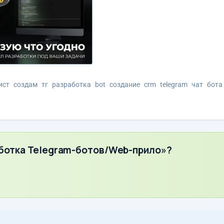
ист
создам
тг
разработка
bot
создание
crm
telegram
чат
бота
аботка Telegram-ботов/Web-прило»?