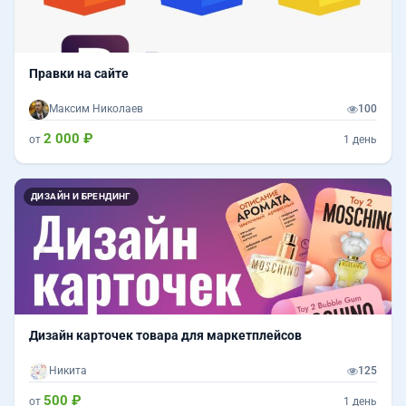
Правки на сайте
Максим Николаев
100
2 000 ₽
от
1 день
Назад
Впер
ДИЗАЙН И БРЕНДИНГ
Дизайн карточек товара для маркетплейсов
Никита
125
500 ₽
от
1 день