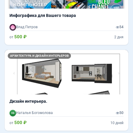
Инфографика для Вашего товара
Влад Петров
54
500 ₽
от
2 дня
Назад
Впер
АРХИТЕКТУРА И ДИЗАЙН ИНТЕРЬЕРОВ
Дизайн интерьера.
Наталья Богомолова
50
500 ₽
от
10 дней