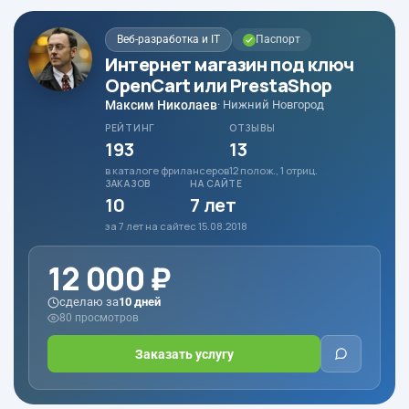
Веб-разработка и IT
Паспорт
Интернет магазин под ключ
OpenCart или PrestaShop
Максим Николаев
· Нижний Новгород
РЕЙТИНГ
ОТЗЫВЫ
193
13
в каталоге фрилансеров
12 полож., 1 отриц.
ЗАКАЗОВ
НА САЙТЕ
10
7 лет
за 7 лет на сайте
с 15.08.2018
12 000 ₽
сделаю за
10 дней
80 просмотров
Заказать услугу