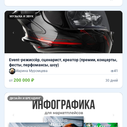
Назад
Впер
МУЗЫКА И ЗВУК
Event-режиссёр, сценарист, креатор (премии, концерты,
фесты, перфомансы, шоу)
Марина Муромцева
41
200 000 ₽
от
30 дней
Назад
Впер
ДИЗАЙН И БРЕНДИНГ