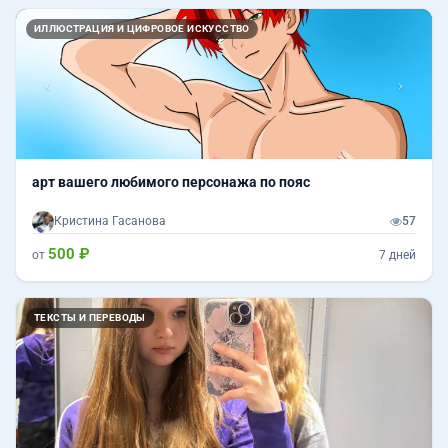
Назад
Впер
ИЛЛЮСТРАЦИЯ И ЦИФРОВОЕ ИСКУССТВО
арт вашего любимого персонажа по пояс
Кристина Гасанова
57
500 ₽
от
7 дней
ТЕКСТЫ И ПЕРЕВОДЫ