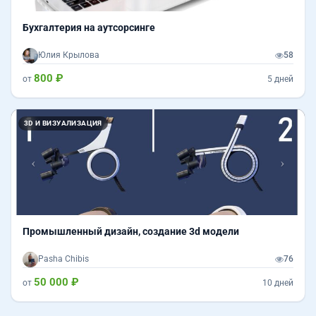
Бухгалтерия на аутсорсинге
Юлия Крылова
58
800 ₽
от
5 дней
Назад
Впер
3D И ВИЗУАЛИЗАЦИЯ
Промышленный дизайн, создание 3d модели
Pasha Chibis
76
50 000 ₽
от
10 дней