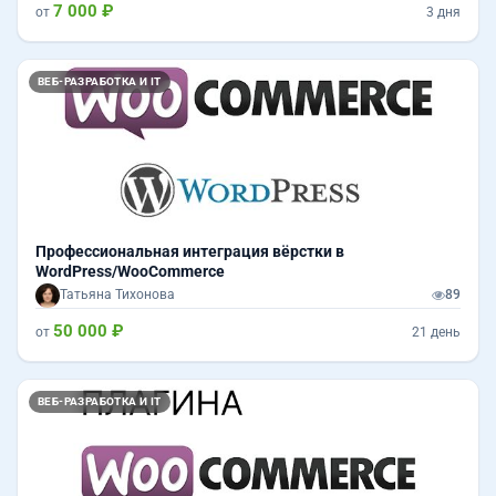
7 000 ₽
от
3 дня
ВЕБ-РАЗРАБОТКА И IT
Профессиональная интеграция вёрстки в
WordPress/WooCommerce
Татьяна Тихонова
89
50 000 ₽
от
21 день
ВЕБ-РАЗРАБОТКА И IT