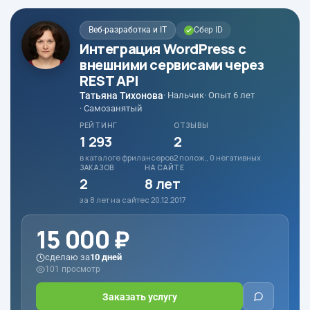
Веб-разработка и IT
Сбер ID
Интеграция WordPress с
внешними сервисами через
REST API
Татьяна Тихонова
· Нальчик
· Опыт 6 лет
· Самозанятый
РЕЙТИНГ
ОТЗЫВЫ
1 293
2
в каталоге фрилансеров
2 полож., 0 негативных
ЗАКАЗОВ
НА САЙТЕ
2
8 лет
за 8 лет на сайте
с 20.12.2017
15 000 ₽
сделаю за
10 дней
101 просмотр
Заказать услугу