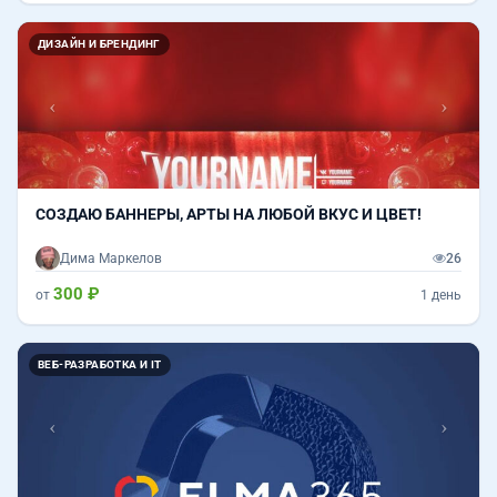
Назад
Впер
ДИЗАЙН И БРЕНДИНГ
СОЗДАЮ БАННЕРЫ, АРТЫ НА ЛЮБОЙ ВКУС И ЦВЕТ!
Дима Маркелов
26
300 ₽
от
1 день
Назад
Впер
ВЕБ-РАЗРАБОТКА И IT