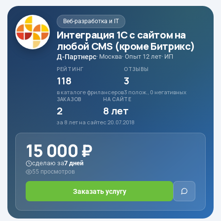
Веб-разработка и IT
Интеграция 1С с сайтом на
любой CMS (кроме Битрикс)
Д-Партнерс
· Москва
· Опыт 12 лет
· ИП
РЕЙТИНГ
ОТЗЫВЫ
118
3
в каталоге фрилансеров
3 полож., 0 негативных
ЗАКАЗОВ
НА САЙТЕ
2
8 лет
за 8 лет на сайте
с 20.07.2018
15 000 ₽
сделаю за
7 дней
55 просмотров
Заказать услугу