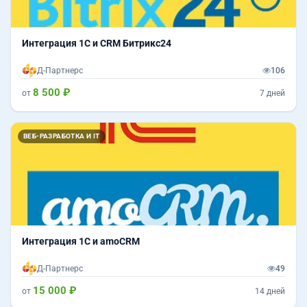
Интеграция 1С и CRM Битрикс24
Д-Партнерс
106
8 500 ₽
от
7 дней
ВЕБ-РАЗРАБОТКА И IT
Интеграция 1С и amoCRM
Д-Партнерс
49
15 000 ₽
от
14 дней