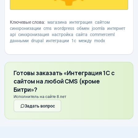
Ключевые слова:
магазина
интеграция
сайтом
синхронизации
cms
wordpress
обмен
joomla
интернет
api
синхронизация
настройка
сайта
commerceml
данными
drupal
интеграции
1с
между
modx
Готовы заказать «Интеграция 1С с
сайтом на любой CMS (кроме
Битри»?
Исполнитель на сайте 8 лет
Задать вопрос