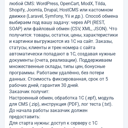
любой CMS: WordPress, OpenCart, ModX, Tilda,
Shopify, Joomla, Drupal, HostCMS или кастомном
движке (Laravel, Symfony, Yii и др.). Способ обмена
выбираем под вашу задачу: через API (REST,
SOAP) или файловый обмен (CSV, XML, JSON). Что
получится: товары, остатки, цены, характеристики
и картинки выгружаются из 1С на сайт. Заказы,
статусы, клиенты и трек-номера с сайта
автоматически попадают в 1С, создавая нужные
документы (счета, реализации). Поддерживаем
множественные склады, типы цен, бонусные
программы. Работаем удалённо, без потери
данных. Стоимость фиксированная, срок от 5
рабочих дней, гарантия 30 дней.
Заказчик получит:
Настроенный обмен, обработка 1С (.epf), модуль
для CMS (.zip), инструкция (PDF), лог теста (.txt).
До начала работы заказчик должен
предоставить:
Для старта нужны: доступ к серверу с 1С